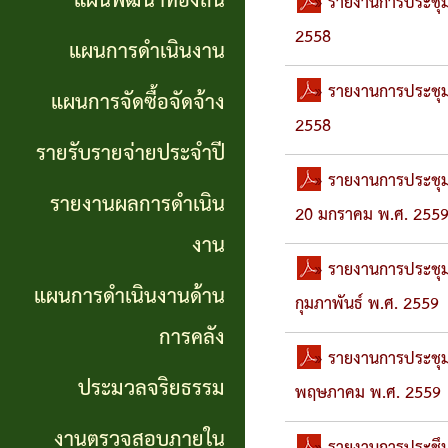
แผนพัฒนาท้องถิ่น
การ
» รายงานการประชุม»
GP)
2558
ประชุม
รายงาน
แผนการดำเนินงาน
สภา
คู่มือ
ผลการ
» รายงานการประชุมส
แผนการจัดซื้อจัดจ้าง
2558
การ
ดำเนิน
แผน
รายรับรายจ่ายประจำปี
ปฏิบัติ
งาน
อัตรา
» รายงานการประชุมสภ
รายงานผลการดำเนิน
งาน
20 มกราคม พ.ศ. 255
กำลัง
แผนการ
งาน
ของ
ดำเนิน
» รายงานการประชุมสภ
แผน
แผนการดำเนินงานด้าน
เจ้า
กุมภาพันธ์ พ.ศ. 2559
งานด้าน
พัฒนา
หน้าที่
การคลัง
การคลัง
พนักงาน
» รายงานการประชุมสภ
ประมวลจริยธรรม
การจัดการ
พฤษภาคม พ.ศ. 2559
ส่วน
ประมวล
ความรู้
งานตรวจสอบภายใน
ตำบล