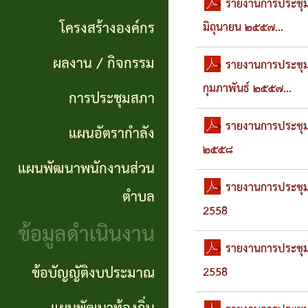
แผนการ
» รายงานการประชุมส
ผลการ
พันธ
ดำเนิน
โครงสร้างองค์กร
มิถุนายน ๒๕๕๗...
จัดซื้อ
กิจ
งาน
ผลงาน / กิจกรรม
จัดจ้าง
» รายงานการประชุมส
อำนาจ
กุมภาพันธ์ ๒๕๕๗...
แผนการ
การประชุมสภา
ข่าว
หน้าที่
จัดซื้อ
» รายงานการประชุมสภ
แผนอัตรากำลัง
จัด
โครงสร้าง
จัดจ้าง
๒๕๕๘
ซื้อ
แผนพัฒนาพนักงานส่วน
องค์กร
» รายงานการประชุมสภ
จัด
รายรับ
ตำบล
ผลงาน
2558
จ้าง
ราย
ข้อมูลดำเนินงาน
/
ภาค
จ่าย
» รายงานการประชุมส
กิจกรรม
ข้อบัญญัติงบประมาณ
2558
รัฐ
ประจำ
(e-
ปี