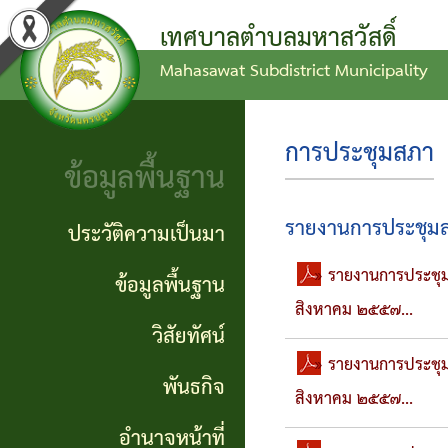
เทศบาลตำบลมหาสวัสดิ์
Mahasawat Subdistrict Municipality
ข่าว
ข้อ
ประวัติ
ประชาสัมพันธ์
บัญญัติ
ความ
การประชุมสภา
ข้อมูลพื้นฐาน
งบ
เป็นมา
ประกาศ
ประมาณ
ทั่วไป
ข้อมูล
รายงานการประชุม
ประวัติความเป็นมา
แผน
พื้น
» รายงานการประชุมส
ประกาศ
ข้อมูลพื้นฐาน
พัฒนา
ฐาน
สิงหาคม ๒๕๕๗...
จัดซื้อ
วิสัยทัศน์
ท้อง
จัดจ้าง
วิสัย
» รายงานการประชุมส
พันธกิจ
ถิ่น
สิงหาคม ๒๕๕๗...
ทัศน์
รายงาน
อำนาจหน้าที่