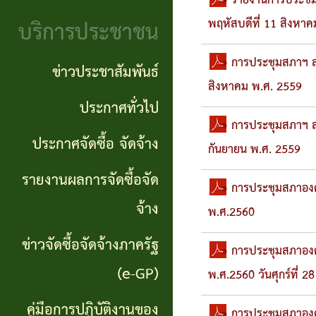
จริยธรรม
» รายงานการประชึมส
(Knowledge
บริการประชาชน
พฤหัสบดีที่ 11 สิงหา
งาน
Management:
» การประชุมสภาฯ สมั
ตรวจ
ข่าวประชาสัมพันธ์
KM)
สิงหาคม พ.ศ. 2559
สอบ
ประกาศทั่วไป
การ
» การประชุมสภาฯ สมั
ภายใน
ประกาศจัดซื้อ จัดจ้าง
บริหาร
กันยายน พ.ศ. 2559
จัดการ
รายงานผลการจัดซื้อจัด
» การประชุมสภาองค์
ความ
จ้าง
พ.ศ.2560
เสี่ยง
ข่าวจัดซื้อจัดจ้างภาครัฐ
» การประชุมสภาองค์
แหล่ง
(e-GP)
พ.ศ.2560 วันศุกร์ที่ 
ท่อง
คู่มือการปฏิบัติงานของ
» การประชุมสภาองค์