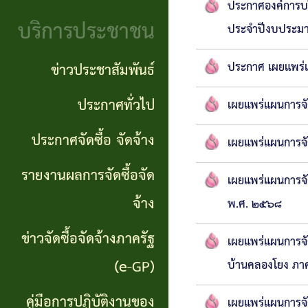
จริยธรรม
ประกาศองค์การบริ
(Knowledge
บริการประชาชน
ประจำปีงบประม
งาน
Management:
ตรวจ
ประกาศ เผยแพร่แ
ข่าวประชาสัมพันธ์
KM)
สอบ
ประกาศทั่วไป
เผยแพร่แผนการจั
การ
ภายใน
ประกาศจัดซื้อ จัดจ้าง
บริหาร
เผยแพร่แผนการจั
จัดการ
รายงานผลการจัดซื้อจัด
เผยแพร่แผนการจั
ความ
จ้าง
พ.ศ. ๒๕๖๘
เสี่ยง
ข่าวจัดซื้อจัดจ้างภาครัฐ
เผยแพร่แผนการจั
แหล่ง
(e-GP)
บ้านคลองโยง ภาคเ
ท่อง
คู่มือการปฏิบัติงานของ
เผยแพร่แผนการจั