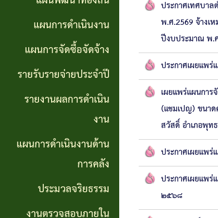
แผนพัฒนาท้องถิ่น
การ
ประกาศเทศบาลตำบ
GP)
ประชุม
พ.ศ.2569 จ้างเห
รายงาน
แผนการดำเนินงาน
สภา
ปีงบประมาณ พ.ศ.2
คู่มือ
ผลการ
แผนการจัดซื้อจัดจ้าง
การ
ดำเนิน
ประกาศเผยแพร่แผ
แผน
รายรับรายจ่ายประจำปี
ปฏิบัติ
งาน
อัตรา
เผยแพร่แผนการจัด
รายงานผลการดำเนิน
งาน
กำลัง
(แชมเปญ) ขนาดคว
แผนการ
งาน
ของ
สวัสดิ์ อำเภอพุ
ดำเนิน
แผน
แผนการดำเนินงานด้าน
เจ้า
งานด้าน
ประกาศเผยแพร่แผ
พัฒนา
หน้าที่
การคลัง
การคลัง
พนักงาน
ประกาศเผยแพร่แผน
ประมวลจริยธรรม
การจัดการ
ส่วน
๒๕๖๘
ประมวล
ความรู้
งานตรวจสอบภายใน
ตำบล