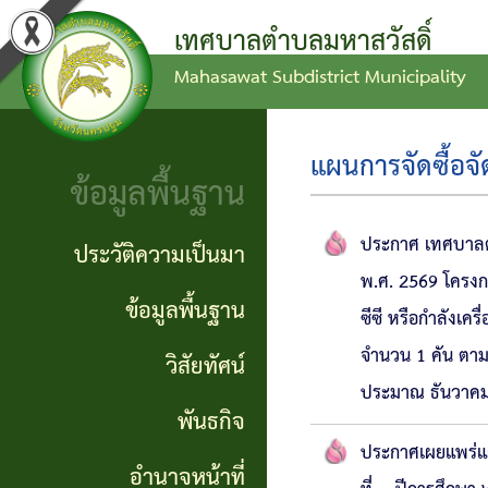
เทศบาลตำบลมหาสวัสดิ์
Mahasawat Subdistrict Municipality
ข่าว
ข้อ
ประวัติ
ประชาสัมพันธ์
บัญญัติ
ความ
แผนการจัดซื้อจั
ข้อมูลพื้นฐาน
งบ
เป็นมา
ประกาศ
ประมาณ
ทั่วไป
ข้อมูล
ประกาศ เทศบาลตำ
ประวัติความเป็นมา
พ.ศ. 2569 โครงกา
แผน
พื้น
ประกาศ
ข้อมูลพื้นฐาน
ซีซี หรือกำลังเครื
พัฒนา
ฐาน
จัดซื้อ
จำนวน 1 คัน ตา
วิสัยทัศน์
ท้อง
ประมาณ ธันวาค
จัดจ้าง
วิสัย
พันธกิจ
ถิ่น
ทัศน์
ประกาศเผยแพร่แผ
รายงาน
อำนาจหน้าที่