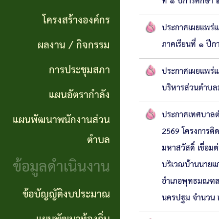
แผนการ
ที่ ๑ ปีการศึกษ
ผลการ
พันธ
ดำเนิน
โครงสร้างองค์กร
จัดซื้อ
กิจ
ประกาศเผยแพร่แผ
งาน
ผลงาน / กิจกรรม
ภาคเรียนที่ ๑ ป
จัดจ้าง
อำนาจ
แผนการ
การประชุมสภา
ประกาศเผยแพร่แผน
ข่าว
หน้าที่
จัดซื้อ
บริหารส่วนตำบลม
แผนอัตรากำลัง
จัด
โครงสร้าง
จัดจ้าง
ซื้อ
ประกาศเทศบาลตำบ
แผนพัฒนาพนักงานส่วน
องค์กร
2569 โครงการติดต
จัด
รายรับ
ตำบล
มหาสวัสดิ์ เชื่อ
ผลงาน
จ้าง
ราย
ข้อมูลดำเนินงาน
บริเวณบ้านนายแก่
/
ภาค
จ่าย
อำเภอพุทธมณฑล 
กิจกรรม
ข้อบัญญัติงบประมาณ
รัฐ
ประจำ
นครปฐม จำนวน 
(e-
ปี