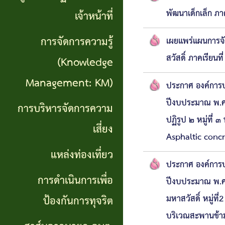
เที่ยว
พัฒนาเด็กเล็ก ภา
เจ้าหน้าที่
การ
การจัดการความรู้
เผยแพร่แผนการจั
สวัสดิ์ ภาคเรียนท
ดำเนิน
(Knowledge
การ
Management: KM)
ประกาศ องค์การบร
เพื่อ
ปีงบประมาณ พ.ศ
การบริหารจัดการความ
ปฏิรูป ๒ หมู่ที่
ป้องกัน
เสี่ยง
Asphaltic concre
การ
แหล่งท่องเที่ยว
ทุจริต
ประกาศ องค์การบร
การดำเนินการเพื่อ
ปีงบประมาณ พ.ศ
สาส์น
มหาสวัสดิ์ หมู่ที
ป้องกันการทุจริต
จาก
บริเวณสะพานข้าม