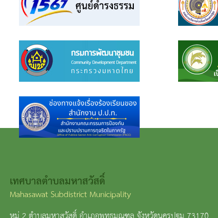
เทศบาลตำบลมหาสวัสดิ์
Mahasawat Subdistrict Municipality
หมู่ 2 ตำบลมหาสวัสดิ์ อำเภอพุทธมณฑล จังหวัดนครปฐม 73170