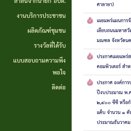
สาส์นจากนายก อบต.
นายก
ศาลายา)
งานบริการประชาชน
อบต.
เผยแพร่แผนการจั
ผลิตภัณฑ์ชุมชน
เลียบถนนมหาสวัส
งาน
มณฑล จังหวัดน
บริการ
รางวัลที่ได้รับ
ประชาชน
ประกาศเผยแพร่สา
แบบสอบถามความพึง
คอมพิวเตอร์ สำห
พอใจ
ผลิตภัณฑ์
ประกาศ องค์การบร
ชุมชน
ติดต่อ
ปีงบประมาณ พ.ศ.
รางวัล
๒,๔๐๐ ซีซี หรือกำ
แค็บ จำนวน ๑ ค
ที่ได้
ประมาณธันวาค
รับ