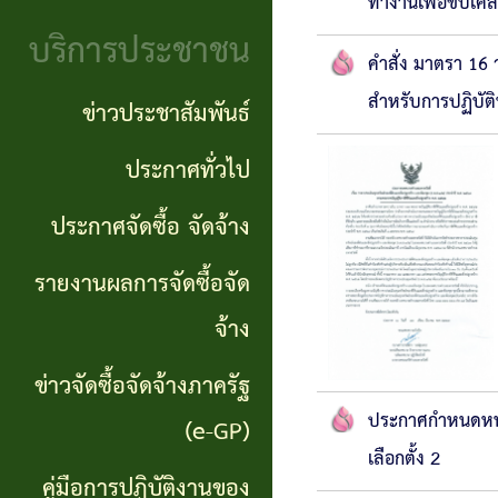
จริยธรรม
ทำงานเพื่อขับเค
(Knowledge
บริการประชาชน
งาน
คำสั่ง มาตรา 16
Management:
สำหรับการปฏิบัติห
ตรวจ
ข่าวประชาสัมพันธ์
KM)
สอบ
ประกาศทั่วไป
การ
ภายใน
ประกาศจัดซื้อ จัดจ้าง
บริหาร
จัดการ
รายงานผลการจัดซื้อจัด
ความ
จ้าง
เสี่ยง
ข่าวจัดซื้อจัดจ้างภาครัฐ
ประกาศกำหนดหน่ว
แหล่ง
(e-GP)
เลือกตั้ง 2
ท่อง
คู่มือการปฏิบัติงานของ