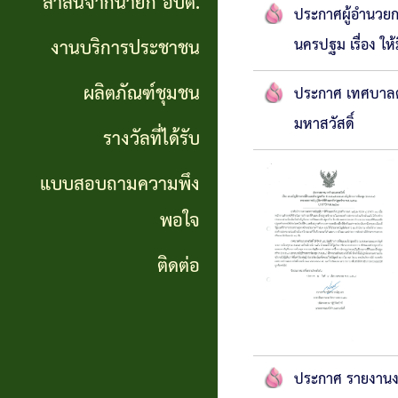
สาส์นจากนายก อบต.
นายก
ประกาศผู้อำนวยก
งานบริการประชาชน
นครปฐม เรื่อง ให
อบต.
ผลิตภัณฑ์ชุมชน
ประกาศ เทศบาลตำ
งาน
มหาสวัสดิ์
บริการ
รางวัลที่ได้รับ
ประชาชน
แบบสอบถามความพึง
พอใจ
ผลิตภัณฑ์
ชุมชน
ติดต่อ
รางวัล
ที่ได้
ประกาศ รายงาน
รับ