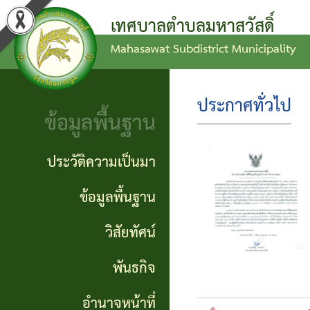
เทศบาลตำบลมหาสวัสดิ์
Mahasawat Subdistrict Municipality
ข่าว
ข้อ
ประวัติ
ประชาสัมพันธ์
บัญญัติ
ความ
ประกาศทั่วไป
ข้อมูลพื้นฐาน
งบ
เป็นมา
ประกาศ
ประมาณ
ทั่วไป
ข้อมูล
ประวัติความเป็นมา
แผน
พื้น
ประกาศ
ข้อมูลพื้นฐาน
พัฒนา
ฐาน
จัดซื้อ
วิสัยทัศน์
ท้อง
จัดจ้าง
วิสัย
พันธกิจ
ถิ่น
ทัศน์
รายงาน
อำนาจหน้าที่