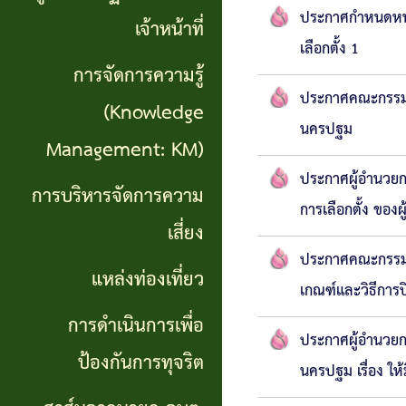
เที่ยว
ประกาศกำหนดหน่ว
เจ้าหน้าที่
เลือกตั้ง 1
การ
การจัดการความรู้
ประกาศคณะกรรมกา
ดำเนิน
(Knowledge
นครปฐม
การ
Management: KM)
ประกาศผู้อำนวยกา
เพื่อ
การบริหารจัดการความ
การเลือกตั้ง ขอ
ป้องกัน
เสี่ยง
การ
ประกาศคณะกรรมกา
แหล่งท่องเที่ยว
เกณฑ์และวิธีการป
ทุจริต
การดำเนินการเพื่อ
ประกาศผู้อำนวยก
สาส์น
ป้องกันการทุจริต
นครปฐม เรื่อง ให
จาก