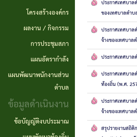
แผนการ
ประกาศเทศบาลตำบ
ผลการ
พันธ
ดำเนิน
โครงสร้างองค์กร
ของเทศบาลตำบลมห
จัดซื้อ
กิจ
งาน
ผลงาน / กิจกรรม
จัดจ้าง
ประกาศเทศบาลตำบล
อำนาจ
จ้างของเทศบาลตำ
แผนการ
การประชุมสภา
ข่าว
หน้าที่
จัดซื้อ
ประกาศเทศบาลตำบ
แผนอัตรากำลัง
จัด
โครงสร้าง
จัดจ้าง
ซื้อ
แผนพัฒนาพนักงานส่วน
ประกาศเทศบาลตำบ
องค์กร
จัด
รายรับ
ท้องถิ่น (พ.ศ. 2
ตำบล
ผลงาน
จ้าง
ราย
ข้อมูลดำเนินงาน
ประกาศเทศบาลตำบ
/
ภาค
จ่าย
จ้างของเทศบาลต
กิจกรรม
ข้อบัญญัติงบประมาณ
รัฐ
ประจำ
สรุปรายงานสถิติก
(e-
ปี