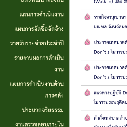
แผนพัฒนาท้องถิ่น
การ
(Walk in) และ ร
GP)
ประชุม
รายงาน
แผนการดำเนินงาน
ราชกิจจานุเบกษา 
สภา
คู่มือ
ผลการ
มณฑล จังหวัดนค
แผนการจัดซื้อจัดจ้าง
การ
ดำเนิน
แผน
รายรับรายจ่ายประจำปี
ประกาศเทศบาลตำบ
ปฏิบัติ
งาน
อัตรา
Don’t s ในการป
รายงานผลการดำเนิน
งาน
กำลัง
แผนการ
ประกาศเทศบาลตำบ
งาน
ของ
ดำเนิน
Don’t s ในการปร
แผน
แผนการดำเนินงานด้าน
เจ้า
งานด้าน
พัฒนา
แนวทางปฏิบัติ D
หน้าที่
การคลัง
การคลัง
พนักงาน
ในการประพฤติตน
ประมวลจริยธรรม
การจัดการ
ส่วน
ประมวล
คำสั่งเทศบาลตำบล
ความรู้
งานตรวจสอบภายใน
ตำบล