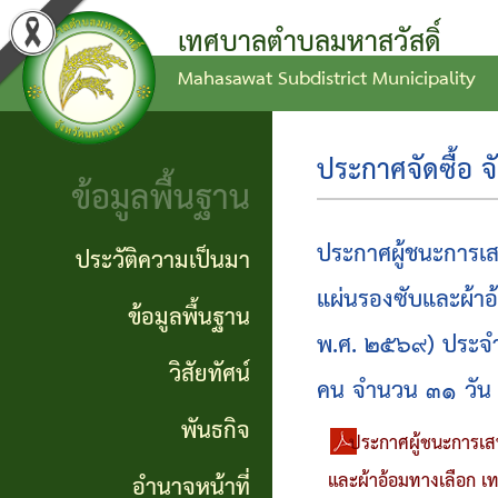
เทศบาลตำบลมหาสวัสดิ์
Mahasawat Subdistrict Municipality
ข่าว
ข้อ
ประวัติ
ประชาสัมพันธ์
บัญญัติ
ความ
ประกาศจัดซื้อ จ
ข้อมูลพื้นฐาน
งบ
เป็นมา
ประกาศ
ประมาณ
ทั่วไป
ข้อมูล
ประกาศผู้ชนะการเสน
ประวัติความเป็นมา
แผน
พื้น
แผ่นรองซับและผ้า
ประกาศ
ข้อมูลพื้นฐาน
พัฒนา
ฐาน
พ.ศ. ๒๕๖๙) ประจำ
จัดซื้อ
วิสัยทัศน์
ท้อง
คน จำนวน ๓๑ วัน 
จัดจ้าง
วิสัย
พันธกิจ
ถิ่น
ประกาศผู้ชนะการเสนอ
ทัศน์
รายงาน
และผ้าอ้อมทางเลือก 
อำนาจหน้าที่