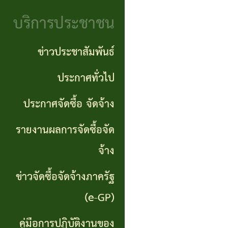
จริยธรรม
(Knowledge
บริการประชาชน
งาน
Management:
ตรวจ
ข่าวประชาสัมพันธ์
KM)
สอบ
ประกาศทั่วไป
การ
ภายใน
ประกาศจัดซื้อ จัดจ้าง
บริหาร
จัดการ
รายงานผลการจัดซื้อจัด
ความ
จ้าง
เสี่ยง
ข่าวจัดซื้อจัดจ้างภาครัฐ
แหล่ง
(e-GP)
ท่อง
คู่มือการปฏิบัติงานของ