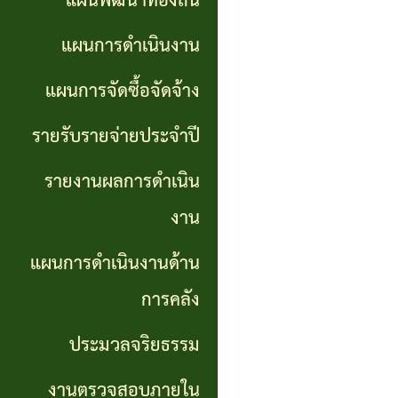
แผนพัฒนาท้องถิ่น
การ
GP)
ประชุม
รายงาน
แผนการดำเนินงาน
สภา
คู่มือ
ผลการ
แผนการจัดซื้อจัดจ้าง
การ
ดำเนิน
แผน
รายรับรายจ่ายประจำปี
ปฏิบัติ
งาน
อัตรา
รายงานผลการดำเนิน
งาน
กำลัง
แผนการ
งาน
ของ
ดำเนิน
แผน
แผนการดำเนินงานด้าน
เจ้า
งานด้าน
พัฒนา
หน้าที่
การคลัง
การคลัง
พนักงาน
ประมวลจริยธรรม
การจัดการ
ส่วน
ประมวล
ความรู้
งานตรวจสอบภายใน
ตำบล