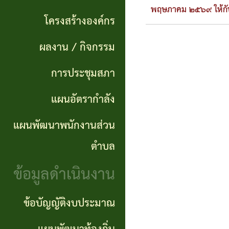
แผนการ
ผลการ
พันธ
พฤษภาคม ๒๕๖๙ ให้กับ
ดำเนิน
โครงสร้างองค์กร
จัดซื้อ
กิจ
งาน
ผลงาน / กิจกรรม
จัดจ้าง
อำนาจ
แผนการ
การประชุมสภา
ข่าว
หน้าที่
จัดซื้อ
แผนอัตรากำลัง
จัด
โครงสร้าง
จัดจ้าง
ซื้อ
แผนพัฒนาพนักงานส่วน
องค์กร
จัด
รายรับ
ตำบล
ผลงาน
จ้าง
ราย
ข้อมูลดำเนินงาน
/
ภาค
จ่าย
กิจกรรม
ข้อบัญญัติงบประมาณ
รัฐ
ประจำ
(e-
ปี