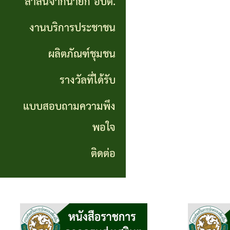
สาส์นจากนายก อบต.
นายก
งานบริการประชาชน
อบต.
ผลิตภัณฑ์ชุมชน
งาน
บริการ
รางวัลที่ได้รับ
ประชาชน
แบบสอบถามความพึง
พอใจ
ผลิตภัณฑ์
ชุมชน
ติดต่อ
รางวัล
ที่ได้
รับ