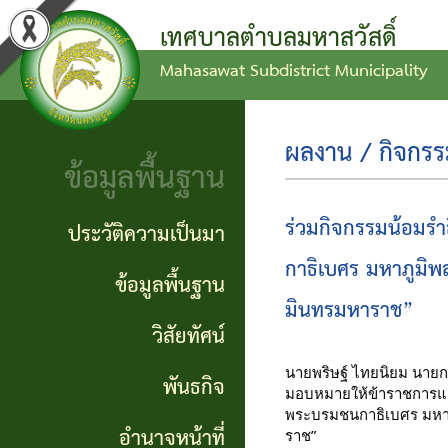
เทศบาลตำบลมหาสวัสดิ์
Mahasawat Subdistrict Municipality
ข่าว
ข้อ
ประวัติ
ประชาสัมพันธ์
บัญญัติ
ความ
ผลงาน / กิจกร
ข้อมูลพื้นฐาน
งบ
เป็นมา
ประกาศ
ประมาณ
ทั่วไป
ข้อมูล
ร่วมกิจกรรมน้อมร
ประวัติความเป็นมา
แผน
พื้น
กาธิเบศร มหาภูมิ
ประกาศ
ข้อมูลพื้นฐาน
พัฒนา
ฐาน
มินทรมหาราช”
จัดซื้อ
วิสัยทัศน์
ท้อง
จัดจ้าง
วิสัย
นายพริษฐ์ ไทยนิยม นายก
พันธกิจ
ถิ่น
มอบหมายให้ข้าราชการแล
ทัศน์
รายงาน
พระบรมชนกาธิเบศร 
มหา
อำนาจหน้าที่
ราช”