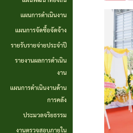
แผนพัฒนาท้องถิ่น
การ
GP)
ประชุม
รายงาน
แผนการดำเนินงาน
สภา
คู่มือ
ผลการ
แผนการจัดซื้อจัดจ้าง
การ
ดำเนิน
แผน
รายรับรายจ่ายประจำปี
ปฏิบัติ
งาน
อัตรา
รายงานผลการดำเนิน
งาน
กำลัง
แผนการ
งาน
ของ
ดำเนิน
แผน
แผนการดำเนินงานด้าน
เจ้า
งานด้าน
พัฒนา
หน้าที่
การคลัง
การคลัง
พนักงาน
ประมวลจริยธรรม
การจัดการ
ส่วน
ประมวล
ความรู้
งานตรวจสอบภายใน
ตำบล