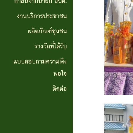
สาส์นจากนายก อบต.
นายก
งานบริการประชาชน
อบต.
ผลิตภัณฑ์ชุมชน
งาน
บริการ
รางวัลที่ได้รับ
ประชาชน
แบบสอบถามความพึง
พอใจ
ผลิตภัณฑ์
ชุมชน
ติดต่อ
รางวัล
ที่ได้
รับ