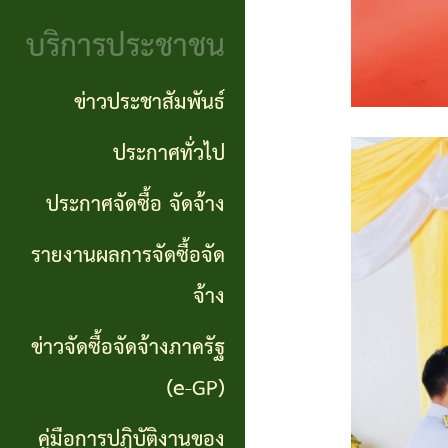
จริยธรรม
(Knowledge
บริการประชาชน
งาน
Management:
ตรวจ
ข่าวประชาสัมพันธ์
KM)
สอบ
ประกาศทั่วไป
การ
ภายใน
ประกาศจัดซื้อ จัดจ้าง
บริหาร
จัดการ
รายงานผลการจัดซื้อจัด
ความ
จ้าง
เสี่ยง
ข่าวจัดซื้อจัดจ้างภาครัฐ
แหล่ง
(e-GP)
ท่อง
คู่มือการปฏิบัติงานของ