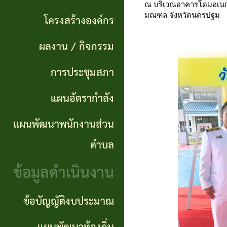
แผนการ
ผลการ
พันธ
ณ บริเวณอาคารโดมอเนก
มณฑล จังหวัดนครปฐม
ดำเนิน
โครงสร้างองค์กร
จัดซื้อ
กิจ
งาน
ผลงาน / กิจกรรม
จัดจ้าง
อำนาจ
แผนการ
การประชุมสภา
ข่าว
หน้าที่
จัดซื้อ
แผนอัตรากำลัง
จัด
โครงสร้าง
จัดจ้าง
ซื้อ
แผนพัฒนาพนักงานส่วน
องค์กร
จัด
รายรับ
ตำบล
ผลงาน
จ้าง
ราย
ข้อมูลดำเนินงาน
/
ภาค
จ่าย
กิจกรรม
ข้อบัญญัติงบประมาณ
รัฐ
ประจำ
(e-
ปี