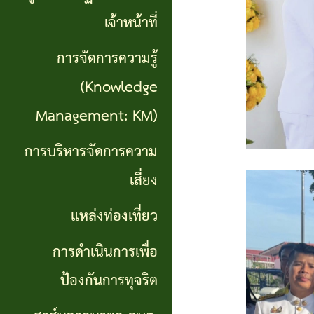
เที่ยว
เจ้าหน้าที่
การ
การจัดการความรู้
ดำเนิน
(Knowledge
การ
Management: KM)
เพื่อ
การบริหารจัดการความ
ป้องกัน
เสี่ยง
การ
แหล่งท่องเที่ยว
ทุจริต
การดำเนินการเพื่อ
สาส์น
ป้องกันการทุจริต
จาก