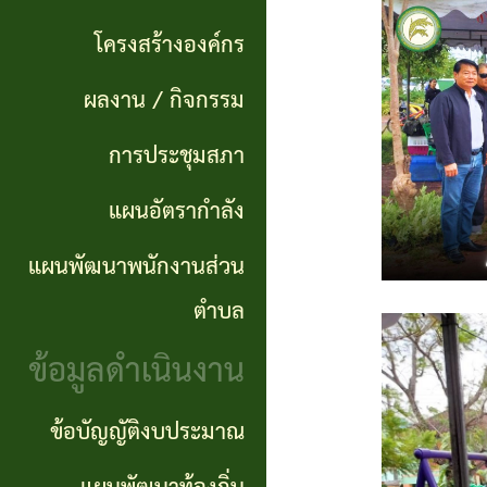
แผนการ
ผลการ
พันธ
ดำเนิน
โครงสร้างองค์กร
จัดซื้อ
กิจ
งาน
ผลงาน / กิจกรรม
จัดจ้าง
อำนาจ
แผนการ
การประชุมสภา
ข่าว
หน้าที่
จัดซื้อ
แผนอัตรากำลัง
จัด
โครงสร้าง
จัดจ้าง
ซื้อ
แผนพัฒนาพนักงานส่วน
องค์กร
จัด
รายรับ
ตำบล
ผลงาน
จ้าง
ราย
ข้อมูลดำเนินงาน
/
ภาค
จ่าย
กิจกรรม
ข้อบัญญัติงบประมาณ
รัฐ
ประจำ
(e-
ปี