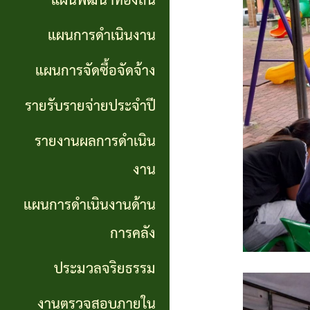
แผนพัฒนาท้องถิ่น
การ
GP)
ประชุม
รายงาน
แผนการดำเนินงาน
สภา
คู่มือ
ผลการ
แผนการจัดซื้อจัดจ้าง
การ
ดำเนิน
แผน
รายรับรายจ่ายประจำปี
ปฏิบัติ
งาน
อัตรา
รายงานผลการดำเนิน
งาน
กำลัง
แผนการ
งาน
ของ
ดำเนิน
แผน
แผนการดำเนินงานด้าน
เจ้า
งานด้าน
พัฒนา
หน้าที่
การคลัง
การคลัง
พนักงาน
ประมวลจริยธรรม
การจัดการ
ส่วน
ประมวล
ความรู้
งานตรวจสอบภายใน
ตำบล