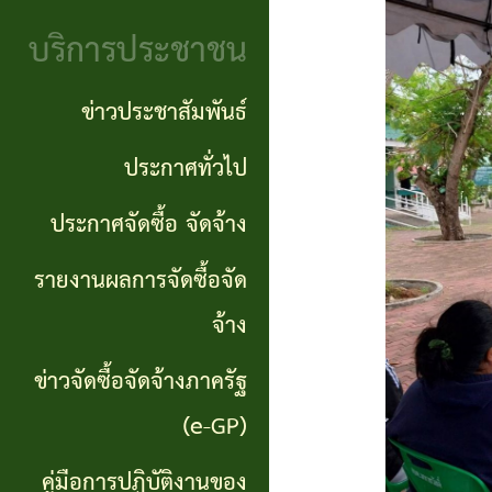
จริยธรรม
(Knowledge
บริการประชาชน
งาน
Management:
ตรวจ
ข่าวประชาสัมพันธ์
KM)
สอบ
ประกาศทั่วไป
การ
ภายใน
ประกาศจัดซื้อ จัดจ้าง
บริหาร
จัดการ
รายงานผลการจัดซื้อจัด
ความ
จ้าง
เสี่ยง
ข่าวจัดซื้อจัดจ้างภาครัฐ
แหล่ง
(e-GP)
ท่อง
คู่มือการปฏิบัติงานของ