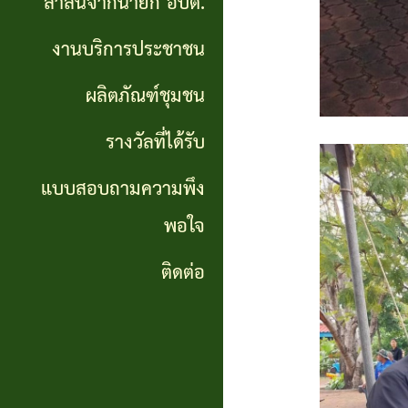
สาส์นจากนายก อบต.
นายก
งานบริการประชาชน
อบต.
ผลิตภัณฑ์ชุมชน
งาน
บริการ
รางวัลที่ได้รับ
ประชาชน
แบบสอบถามความพึง
พอใจ
ผลิตภัณฑ์
ชุมชน
ติดต่อ
รางวัล
ที่ได้
รับ