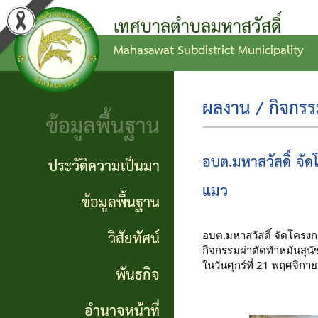
เทศบาลตำบลมหาสวัสดิ์
Mahasawat Subdistrict Municipality
ข่าว
ข้อ
ประวัติ
ประชาสัมพันธ์
บัญญัติ
ความ
ผลงาน / กิจกร
ข้อมูลพื้นฐาน
งบ
เป็นมา
ประกาศ
ประมาณ
ทั่วไป
ข้อมูล
อบต.มหาสวัสดิ์ จั
ประวัติความเป็นมา
แผน
พื้น
แมว
ประกาศ
ข้อมูลพื้นฐาน
พัฒนา
ฐาน
จัดซื้อ
วิสัยทัศน์
อบต.มหาสวัสดิ์ จัดโครง
ท้อง
กิจกรรมผ่าตัดทำหมันสุน
จัดจ้าง
วิสัย
ในวันศุกร์ที่ 21 พฤศจิกา
พันธกิจ
ถิ่น
ทัศน์
รายงาน
อำนาจหน้าที่