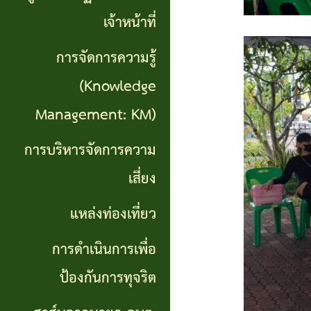
เที่ยว
เจ้าหน้าที่
การ
การจัดการความรู้
ดำเนิน
(Knowledge
การ
Management: KM)
เพื่อ
การบริหารจัดการความ
ป้องกัน
เสี่ยง
การ
แหล่งท่องเที่ยว
ทุจริต
การดำเนินการเพื่อ
สาส์น
ป้องกันการทุจริต
จาก