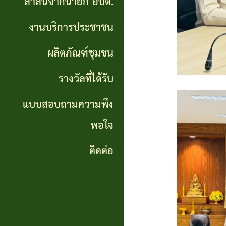
สาส์นจากนายก อบต.
นายก
งานบริการประชาชน
อบต.
ผลิตภัณฑ์ชุมชน
งาน
บริการ
รางวัลที่ได้รับ
ประชาชน
แบบสอบถามความพึง
พอใจ
ผลิตภัณฑ์
ชุมชน
ติดต่อ
รางวัล
ที่ได้
รับ