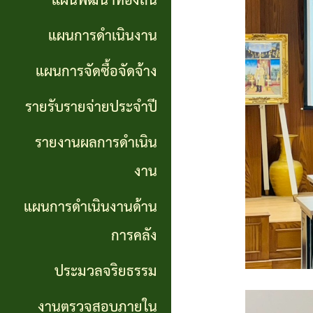
แผนพัฒนาท้องถิ่น
การ
GP)
ประชุม
รายงาน
แผนการดำเนินงาน
สภา
คู่มือ
ผลการ
แผนการจัดซื้อจัดจ้าง
การ
ดำเนิน
แผน
รายรับรายจ่ายประจำปี
ปฏิบัติ
งาน
อัตรา
รายงานผลการดำเนิน
งาน
กำลัง
แผนการ
งาน
ของ
ดำเนิน
แผน
แผนการดำเนินงานด้าน
เจ้า
งานด้าน
พัฒนา
หน้าที่
การคลัง
การคลัง
พนักงาน
ประมวลจริยธรรม
การจัดการ
ส่วน
ประมวล
ความรู้
งานตรวจสอบภายใน
ตำบล