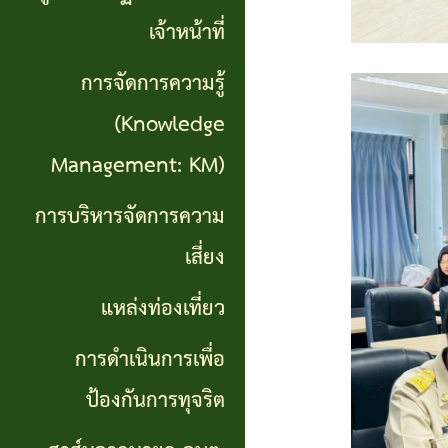
เที่ยว
เจ้าหน้าที่
การ
การจัดการความรู้
ดำเนิน
(Knowledge
การ
Management: KM)
เพื่อ
การบริหารจัดการความ
ป้องกัน
เสี่ยง
การ
แหล่งท่องเที่ยว
ทุจริต
การดำเนินการเพื่อ
สาส์น
ป้องกันการทุจริต
จาก