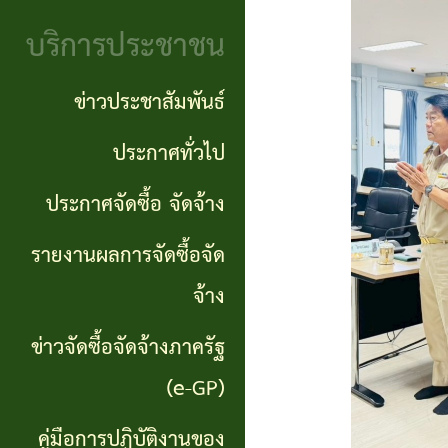
จริยธรรม
(Knowledge
บริการประชาชน
งาน
Management:
ตรวจ
ข่าวประชาสัมพันธ์
KM)
สอบ
ประกาศทั่วไป
การ
ภายใน
ประกาศจัดซื้อ จัดจ้าง
บริหาร
จัดการ
รายงานผลการจัดซื้อจัด
ความ
จ้าง
เสี่ยง
ข่าวจัดซื้อจัดจ้างภาครัฐ
แหล่ง
(e-GP)
ท่อง
คู่มือการปฏิบัติงานของ