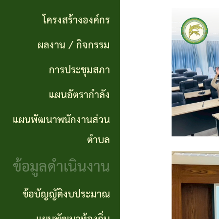
แผนการ
ผลการ
พันธ
ดำเนิน
โครงสร้างองค์กร
จัดซื้อ
กิจ
งาน
ผลงาน / กิจกรรม
จัดจ้าง
อำนาจ
แผนการ
การประชุมสภา
ข่าว
หน้าที่
จัดซื้อ
แผนอัตรากำลัง
จัด
โครงสร้าง
จัดจ้าง
ซื้อ
แผนพัฒนาพนักงานส่วน
องค์กร
จัด
รายรับ
ตำบล
ผลงาน
จ้าง
ราย
ข้อมูลดำเนินงาน
/
ภาค
จ่าย
กิจกรรม
ข้อบัญญัติงบประมาณ
รัฐ
ประจำ
(e-
ปี