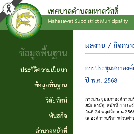
เทศบาลตำบลมหาสวัสดิ์
Mahasawat Subdistrict Municipality
ข่าว
ข้อ
ประวัติ
ประชาสัมพันธ์
บัญญัติ
ความ
ผลงาน / กิจกร
ข้อมูลพื้นฐาน
งบ
เป็นมา
ประกาศ
ประมาณ
ทั่วไป
ข้อมูล
การประชุมสภาองค์ก
ประวัติความเป็นมา
แผน
พื้น
ปี พ.ศ. 2568
ประกาศ
ข้อมูลพื้นฐาน
พัฒนา
ฐาน
จัดซื้อ
วิสัยทัศน์
การประชุมสภาองค์การบร
ท้อง
สมัยสามัญ สมัยที่ 4 ประ
จัดจ้าง
วิสัย
วันที่ 24 พฤศจิกายน 256
พันธกิจ
ถิ่น
ณ องค์การบริหารส่วนตำบ
ทัศน์
รายงาน
อำนาจหน้าที่