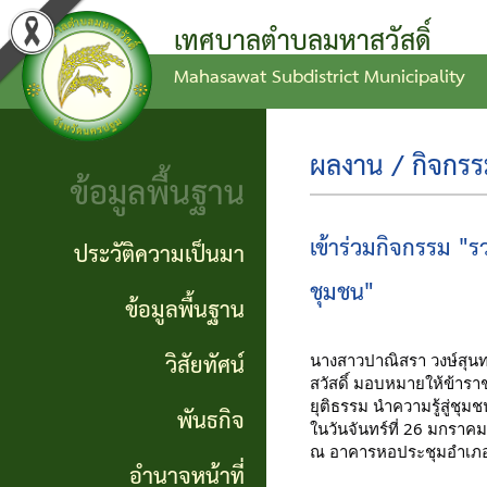
เทศบาลตำบลมหาสวัสดิ์
Mahasawat Subdistrict Municipality
ข่าว
ข้อ
ประวัติ
ประชาสัมพันธ์
บัญญัติ
ความ
ผลงาน / กิจกร
ข้อมูลพื้นฐาน
งบ
เป็นมา
ประกาศ
ประมาณ
ทั่วไป
ข้อมูล
เข้าร่วมกิจกรรม "ร
ประวัติความเป็นมา
แผน
พื้น
ชุมชน"
ประกาศ
ข้อมูลพื้นฐาน
พัฒนา
ฐาน
จัดซื้อ
วิสัยทัศน์
นางสาวปาณิสรา วงษ์สุน
ท้อง
สวัสดิ์ มอบหมายให้ข้าร
จัดจ้าง
วิสัย
ยุติธรรม นำความรู้สู่ชุ
พันธกิจ
ถิ่น
ในวันจันทร์ที่ 26 มกราค
ทัศน์
รายงาน
ณ อาคารหอประชุมอำเ
อำนาจหน้าที่