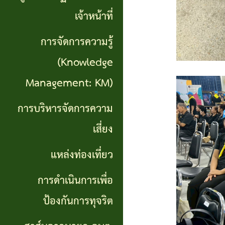
เที่ยว
เจ้าหน้าที่
การ
การจัดการความรู้
ดำเนิน
(Knowledge
การ
Management: KM)
เพื่อ
การบริหารจัดการความ
ป้องกัน
เสี่ยง
การ
แหล่งท่องเที่ยว
ทุจริต
การดำเนินการเพื่อ
สาส์น
ป้องกันการทุจริต
จาก