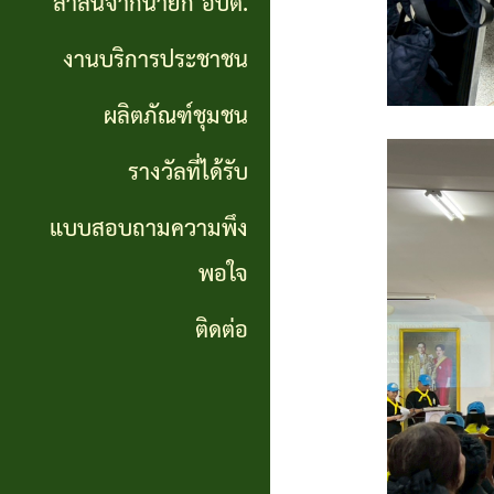
สาส์นจากนายก อบต.
นายก
งานบริการประชาชน
อบต.
ผลิตภัณฑ์ชุมชน
งาน
บริการ
รางวัลที่ได้รับ
ประชาชน
แบบสอบถามความพึง
พอใจ
ผลิตภัณฑ์
ชุมชน
ติดต่อ
รางวัล
ที่ได้
รับ