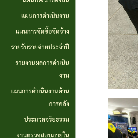
แผนพัฒนาท้องถิ่น
การ
GP)
ประชุม
รายงาน
แผนการดำเนินงาน
สภา
คู่มือ
ผลการ
แผนการจัดซื้อจัดจ้าง
การ
ดำเนิน
แผน
รายรับรายจ่ายประจำปี
ปฏิบัติ
งาน
อัตรา
รายงานผลการดำเนิน
งาน
กำลัง
แผนการ
งาน
ของ
ดำเนิน
แผน
แผนการดำเนินงานด้าน
เจ้า
งานด้าน
พัฒนา
หน้าที่
การคลัง
การคลัง
พนักงาน
ประมวลจริยธรรม
การจัดการ
ส่วน
ประมวล
ความรู้
งานตรวจสอบภายใน
ตำบล