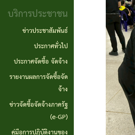
จริยธรรม
(Knowledge
บริการประชาชน
งาน
Management:
ตรวจ
ข่าวประชาสัมพันธ์
KM)
สอบ
ประกาศทั่วไป
การ
ภายใน
ประกาศจัดซื้อ จัดจ้าง
บริหาร
จัดการ
รายงานผลการจัดซื้อจัด
ความ
จ้าง
เสี่ยง
ข่าวจัดซื้อจัดจ้างภาครัฐ
แหล่ง
(e-GP)
ท่อง
คู่มือการปฏิบัติงานของ