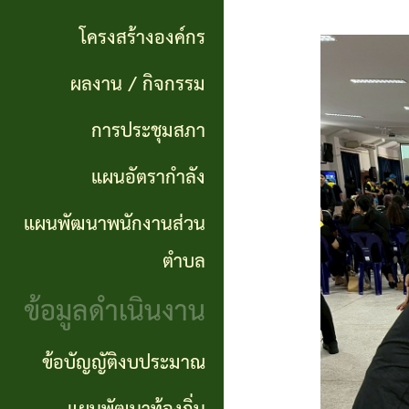
แผนการ
ผลการ
พันธ
ดำเนิน
โครงสร้างองค์กร
จัดซื้อ
กิจ
งาน
ผลงาน / กิจกรรม
จัดจ้าง
อำนาจ
แผนการ
การประชุมสภา
ข่าว
หน้าที่
จัดซื้อ
แผนอัตรากำลัง
จัด
โครงสร้าง
จัดจ้าง
ซื้อ
แผนพัฒนาพนักงานส่วน
องค์กร
จัด
รายรับ
ตำบล
ผลงาน
จ้าง
ราย
ข้อมูลดำเนินงาน
/
ภาค
จ่าย
กิจกรรม
ข้อบัญญัติงบประมาณ
รัฐ
ประจำ
(e-
ปี