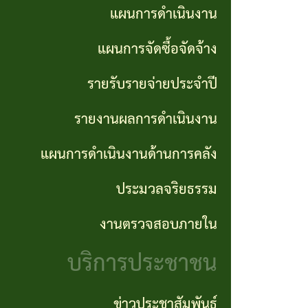
การ
แผนการดำเนินงาน
GP)
ประชุม
รายงาน
แผนการจัดซื้อจัดจ้าง
สภา
คู่มือ
ผลการ
รายรับรายจ่ายประจำปี
การ
ดำเนิน
แผน
รายงานผลการดำเนินงาน
ปฏิบัติ
งาน
อัตรา
งาน
กำลัง
แผนการดำเนินงานด้านการคลัง
แผนการ
ของ
ดำเนิน
ประมวลจริยธรรม
แผน
เจ้า
งานด้าน
พัฒนา
งานตรวจสอบภายใน
หน้าที่
การคลัง
พนักงาน
บริการประชาชน
การจัดการ
ส่วน
ประมวล
ความรู้
ตำบล
ข่าวประชาสัมพันธ์