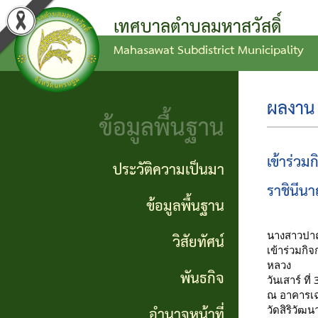
เทศบาลตำบลมหาสวัสดิ์
Mahasawat Subdistrict Municipality
ข่าว
ข้อ
ประวัติ
ประชาสัมพันธ์
บัญญัติ
ความ
ผลงาน 
งบ
เป็นมา
ข้อมูลพื้นฐาน
ประกาศ
ประมาณ
ทั่วไป
ข้อมูล
เข้าร่วม
ประวัติความเป็นมา
แผน
พื้น
ราชินีน
ประกาศ
ข้อมูลพื้นฐาน
พัฒนา
ฐาน
จัดซื้อ
นางสาวปาณ
วิสัยทัศน์
ท้อง
เข้าร่วมกิ
จัดจ้าง
วิสัย
หลวง
ถิ่น
พันธกิจ
วันเสาร์ ท
ทัศน์
รายงาน
ณ อาคารเฉ
อำนาจหน้าที่
วัดสิริวัฒ