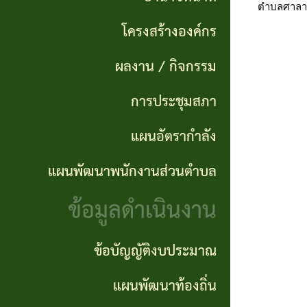
แผนการ
ผลการ
พันธ
ตำบลศาลา
ดำเนิน
โครงสร้างองค์กร
จัดซื้อ
กิจ
งาน
จัดจ้าง
ผลงาน / กิจกรรม
อำนาจ
แผนการ
การประชุมสภา
ข่าว
หน้าที่
จัดซื้อ
จัด
แผนอัตรากำลัง
โครงสร้าง
จัดจ้าง
ซื้อ
แผนพัฒนาพนักงานส่วนตำบล
องค์กร
จัด
รายรับ
ข้อมูลดำเนินงาน
ผลงาน
จ้าง
ราย
/
ภาค
จ่าย
ข้อบัญญัติงบประมาณ
กิจกรรม
รัฐ
ประจำ
แผนพัฒนาท้องถิ่น
(e-
ปี