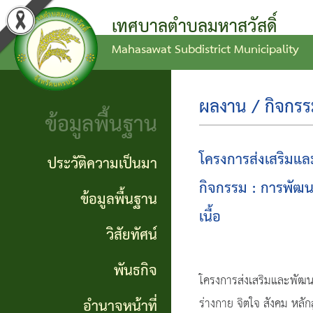
เทศบาลตำบลมหาสวัสดิ์
Mahasawat Subdistrict Municipality
ข่าว
ข้อ
ประวัติ
ประชาสัมพันธ์
บัญญัติ
ความ
ผลงาน / กิจกร
ข้อมูลพื้นฐาน
งบ
เป็นมา
ประกาศ
ประมาณ
ทั่วไป
ข้อมูล
โครงการส่งเสริมแ
ประวัติความเป็นมา
แผน
พื้น
กิจกรรม : การพัฒน
ประกาศ
ข้อมูลพื้นฐาน
พัฒนา
ฐาน
เนื้อ
จัดซื้อ
วิสัยทัศน์
ท้อง
จัดจ้าง
วิสัย
พันธกิจ
ถิ่น
โครงการส่งเสริมและพัฒ
ทัศน์
รายงาน
อำนาจหน้าที่
ร่างกาย จิตใจ สังคม หลั