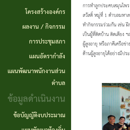
แผนการ
ผลการ
พันธ
การทำลูกประคบสมุนไพร”
ดำเนิน
โครงสร้างองค์กร
จัดซื้อ
กิจ
สวัสดิ์ หมู่ที่ 1 ตำบลมห
งาน
ทำกิจกรรมร่วมกัน เช่น 
ผลงาน / กิจกรรม
จัดจ้าง
อำนาจ
เป็นผู้ที่ติดบ้าน ติดเตียง
แผนการ
การประชุมสภา
ข่าว
หน้าที่
ผู้สูงอายุ หรือภาคีเครื
จัดซื้อ
ด้านผู้สูงอายุได้อย่างมีปร
แผนอัตรากำลัง
จัด
โครงสร้าง
จัดจ้าง
ซื้อ
แผนพัฒนาพนักงานส่วน
องค์กร
จัด
รายรับ
ตำบล
ผลงาน
จ้าง
ราย
ข้อมูลดำเนินงาน
/
ภาค
จ่าย
กิจกรรม
ข้อบัญญัติงบประมาณ
รัฐ
ประจำ
(e-
ปี