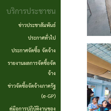
จริยธรรม
(Knowledge
บริการประชาชน
งาน
Management:
ตรวจ
ข่าวประชาสัมพันธ์
KM)
สอบ
ประกาศทั่วไป
การ
ภายใน
ประกาศจัดซื้อ จัดจ้าง
บริหาร
จัดการ
รายงานผลการจัดซื้อจัด
ความ
จ้าง
เสี่ยง
ข่าวจัดซื้อจัดจ้างภาครัฐ
แหล่ง
(e-GP)
ท่อง
คู่มือการปฏิบัติงานของ