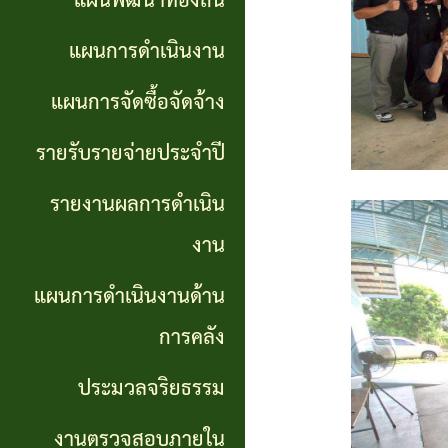
แผนพัฒนาท้องถิ่น
การ
GP)
ประชุม
รายงาน
แผนการดำเนินงาน
สภา
คู่มือ
ผลการ
แผนการจัดซื้อจัดจ้าง
การ
ดำเนิน
แผน
รายรับรายจ่ายประจำปี
ปฏิบัติ
งาน
อัตรา
รายงานผลการดำเนิน
งาน
กำลัง
แผนการ
งาน
ของ
ดำเนิน
แผน
แผนการดำเนินงานด้าน
เจ้า
งานด้าน
พัฒนา
หน้าที่
การคลัง
การคลัง
พนักงาน
ประมวลจริยธรรม
การจัดการ
ส่วน
ประมวล
ความรู้
งานตรวจสอบภายใน
ตำบล