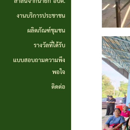
สาส์นจากนายก อบต.
นายก
งานบริการประชาชน
อบต.
ผลิตภัณฑ์ชุมชน
งาน
บริการ
รางวัลที่ได้รับ
ประชาชน
แบบสอบถามความพึง
พอใจ
ผลิตภัณฑ์
ชุมชน
ติดต่อ
รางวัล
ที่ได้
รับ