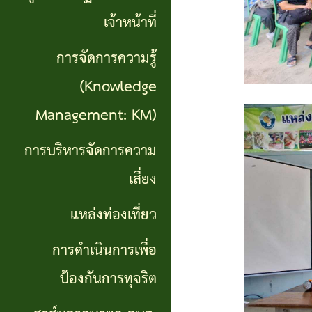
เที่ยว
เจ้าหน้าที่
การ
การจัดการความรู้
ดำเนิน
(Knowledge
การ
Management: KM)
เพื่อ
การบริหารจัดการความ
ป้องกัน
เสี่ยง
การ
แหล่งท่องเที่ยว
ทุจริต
การดำเนินการเพื่อ
สาส์น
ป้องกันการทุจริต
จาก