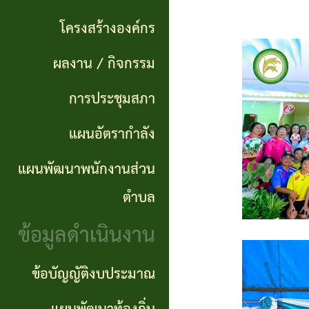
แผนการ
ผลการ
พันธ
ดำเนิน
โครงสร้างองค์กร
จัดซื้อ
กิจ
งาน
ผลงาน / กิจกรรม
จัดจ้าง
อำนาจ
แผนการ
การประชุมสภา
ข่าว
หน้าที่
จัดซื้อ
แผนอัตรากำลัง
จัด
โครงสร้าง
จัดจ้าง
ซื้อ
แผนพัฒนาพนักงานส่วน
องค์กร
จัด
รายรับ
ตำบล
ผลงาน
จ้าง
ราย
ข้อมูลดำเนินงาน
/
ภาค
จ่าย
กิจกรรม
ข้อบัญญัติงบประมาณ
รัฐ
ประจำ
(e-
ปี