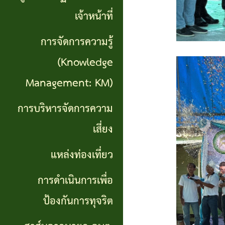
เที่ยว
เจ้าหน้าที่
การ
การจัดการความรู้
ดำเนิน
(Knowledge
การ
Management: KM)
เพื่อ
การบริหารจัดการความ
ป้องกัน
เสี่ยง
การ
แหล่งท่องเที่ยว
ทุจริต
การดำเนินการเพื่อ
สาส์น
ป้องกันการทุจริต
จาก