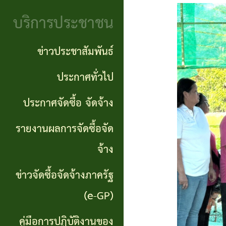
จริยธรรม
(Knowledge
บริการประชาชน
งาน
Management:
ตรวจ
ข่าวประชาสัมพันธ์
KM)
สอบ
ประกาศทั่วไป
การ
ภายใน
ประกาศจัดซื้อ จัดจ้าง
บริหาร
จัดการ
รายงานผลการจัดซื้อจัด
ความ
จ้าง
เสี่ยง
ข่าวจัดซื้อจัดจ้างภาครัฐ
แหล่ง
(e-GP)
ท่อง
คู่มือการปฏิบัติงานของ