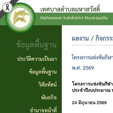
เทศบาลตำบลมหาสวัสดิ์
Mahasawat Subdistrict Municipality
ข่าว
ข้อ
ประวัติ
ประชาสัมพันธ์
บัญญัติ
ความ
ผลงาน / กิจกร
ข้อมูลพื้นฐาน
งบ
เป็นมา
ประกาศ
ประมาณ
ทั่วไป
ข้อมูล
โครงการแข่งขันกีฬ
ประวัติความเป็นมา
แผน
พื้น
พ.ศ. 2569
ประกาศ
ข้อมูลพื้นฐาน
พัฒนา
ฐาน
จัดซื้อ
วิสัยทัศน์
โครงการแข่งขันกีฬา
ท้อง
จัดจ้าง
วิสัย
ประจำปีงบประมาณ พ
พันธกิจ
ถิ่น
ทัศน์
24 มิถุนายน 2569
รายงาน
อำนาจหน้าที่