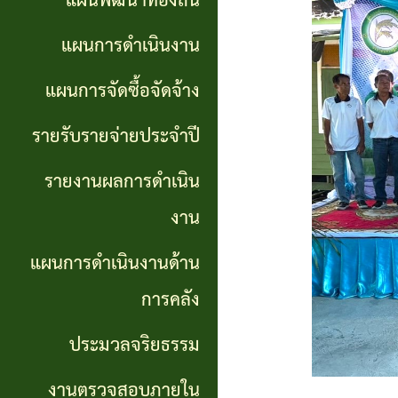
แผนพัฒนาท้องถิ่น
การ
GP)
ประชุม
รายงาน
แผนการดำเนินงาน
สภา
คู่มือ
ผลการ
แผนการจัดซื้อจัดจ้าง
การ
ดำเนิน
แผน
รายรับรายจ่ายประจำปี
ปฏิบัติ
งาน
อัตรา
รายงานผลการดำเนิน
งาน
กำลัง
แผนการ
งาน
ของ
ดำเนิน
แผน
แผนการดำเนินงานด้าน
เจ้า
งานด้าน
พัฒนา
หน้าที่
การคลัง
การคลัง
พนักงาน
ประมวลจริยธรรม
การจัดการ
ส่วน
ประมวล
ความรู้
งานตรวจสอบภายใน
ตำบล