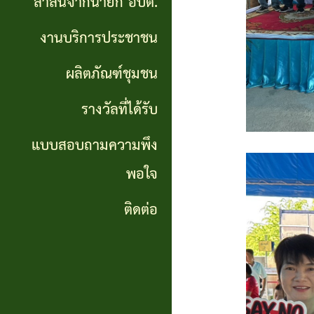
สาส์นจากนายก อบต.
นายก
งานบริการประชาชน
อบต.
ผลิตภัณฑ์ชุมชน
งาน
บริการ
รางวัลที่ได้รับ
ประชาชน
แบบสอบถามความพึง
พอใจ
ผลิตภัณฑ์
ชุมชน
ติดต่อ
รางวัล
ที่ได้
รับ