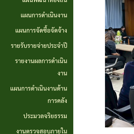
แผนพัฒนาท้องถิ่น
การ
GP)
ประชุม
รายงาน
แผนการดำเนินงาน
สภา
คู่มือ
ผลการ
แผนการจัดซื้อจัดจ้าง
การ
ดำเนิน
แผน
รายรับรายจ่ายประจำปี
ปฏิบัติ
งาน
อัตรา
รายงานผลการดำเนิน
งาน
กำลัง
แผนการ
งาน
ของ
ดำเนิน
แผน
แผนการดำเนินงานด้าน
เจ้า
งานด้าน
พัฒนา
หน้าที่
การคลัง
การคลัง
พนักงาน
ประมวลจริยธรรม
การจัดการ
ส่วน
ประมวล
ความรู้
งานตรวจสอบภายใน
ตำบล