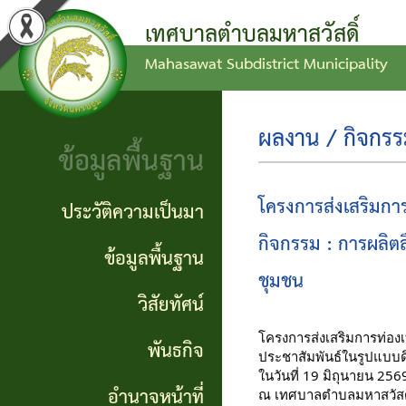
เทศบาลตำบลมหาสวัสดิ์
Mahasawat Subdistrict Municipality
ข่าว
ข้อ
ประวัติ
ประชาสัมพันธ์
บัญญัติ
ความ
ผลงาน / กิจกร
ข้อมูลพื้นฐาน
งบ
เป็นมา
ประกาศ
ประมาณ
ทั่วไป
ข้อมูล
โครงการส่งเสริมกา
ประวัติความเป็นมา
แผน
พื้น
กิจกรรม : การผลิตสื
ประกาศ
ข้อมูลพื้นฐาน
พัฒนา
ฐาน
ชุมชน
จัดซื้อ
วิสัยทัศน์
ท้อง
จัดจ้าง
วิสัย
โครงการส่งเสริมการท่องเ
พันธกิจ
ถิ่น
ประชาสัมพันธ์ในรูปแบบดิจ
ทัศน์
รายงาน
ในวันที่ 19 มิถุนายน 256
อำนาจหน้าที่
ณ เทศบาลตำบลมหาสวัสดิ์