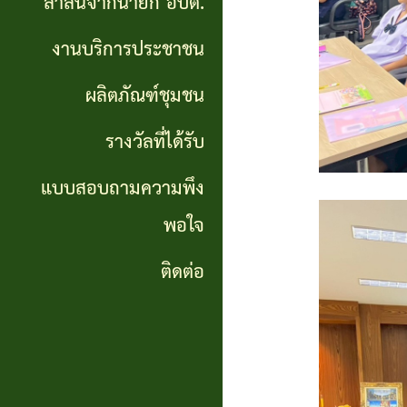
สาส์นจากนายก อบต.
นายก
งานบริการประชาชน
อบต.
ผลิตภัณฑ์ชุมชน
งาน
บริการ
รางวัลที่ได้รับ
ประชาชน
แบบสอบถามความพึง
พอใจ
ผลิตภัณฑ์
ชุมชน
ติดต่อ
รางวัล
ที่ได้
รับ