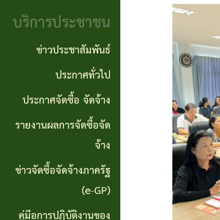
จริยธรรม
(Knowledge
บริการประชาชน
งาน
Management:
ตรวจ
ข่าวประชาสัมพันธ์
KM)
สอบ
ประกาศทั่วไป
การ
ภายใน
ประกาศจัดซื้อ จัดจ้าง
บริหาร
จัดการ
รายงานผลการจัดซื้อจัด
ความ
จ้าง
เสี่ยง
ข่าวจัดซื้อจัดจ้างภาครัฐ
แหล่ง
(e-GP)
ท่อง
คู่มือการปฏิบัติงานของ