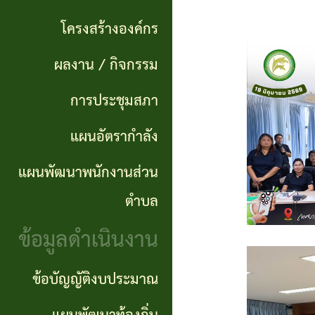
แผนการ
ผลการ
พันธ
ดำเนิน
โครงสร้างองค์กร
จัดซื้อ
กิจ
งาน
ผลงาน / กิจกรรม
จัดจ้าง
อำนาจ
แผนการ
การประชุมสภา
ข่าว
หน้าที่
จัดซื้อ
แผนอัตรากำลัง
จัด
โครงสร้าง
จัดจ้าง
ซื้อ
แผนพัฒนาพนักงานส่วน
องค์กร
จัด
รายรับ
ตำบล
ผลงาน
จ้าง
ราย
ข้อมูลดำเนินงาน
/
ภาค
จ่าย
กิจกรรม
ข้อบัญญัติงบประมาณ
รัฐ
ประจำ
(e-
ปี