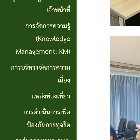
เที่ยว
เจ้าหน้าที่
การ
การจัดการความรู้
ดำเนิน
(Knowledge
การ
Management: KM)
เพื่อ
การบริหารจัดการความ
ป้องกัน
เสี่ยง
การ
แหล่งท่องเที่ยว
ทุจริต
การดำเนินการเพื่อ
สาส์น
ป้องกันการทุจริต
จาก