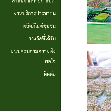
สาส์นจากนายก อบต.
นายก
งานบริการประชาชน
อบต.
ผลิตภัณฑ์ชุมชน
งาน
บริการ
รางวัลที่ได้รับ
ประชาชน
แบบสอบถามความพึง
พอใจ
ผลิตภัณฑ์
ชุมชน
ติดต่อ
รางวัล
ที่ได้
รับ