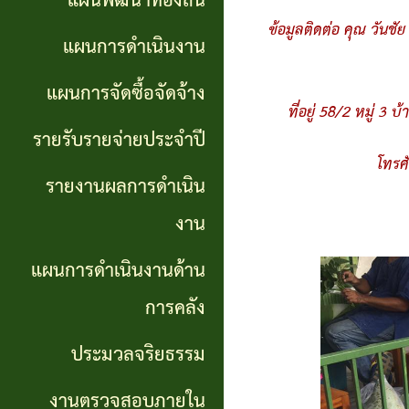
แผนพัฒนาท้องถิ่น
การ
GP)
ข้อมูลติดต่อ คุณ วันช
ประชุม
รายงาน
แผนการดำเนินงาน
สภา
คู่มือ
ผลการ
แผนการจัดซื้อจัดจ้าง
ที่อยู่ 58/2 หมู่
การ
ดำเนิน
แผน
รายรับรายจ่ายประจำปี
ปฏิบัติ
งาน
อัตรา
โทรศ
รายงานผลการดำเนิน
งาน
กำลัง
แผนการ
งาน
ของ
ดำเนิน
แผน
แผนการดำเนินงานด้าน
เจ้า
งานด้าน
พัฒนา
หน้าที่
การคลัง
การคลัง
พนักงาน
ประมวลจริยธรรม
การจัดการ
ส่วน
ประมวล
ความรู้
งานตรวจสอบภายใน
ตำบล