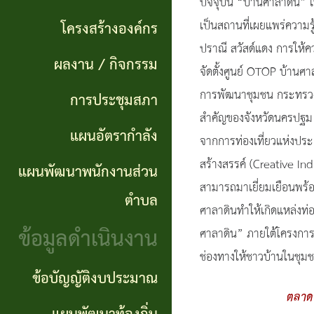
แผนการ
ปัจจุบัน “บ้านศาลาดิน” เป
ผลการ
พันธ
ดำเนิน
เป็นสถานที่เผยแพร่ความร
โครงสร้างองค์กร
จัดซื้อ
กิจ
ปราณี สวัสด์แดง การให้ค
งาน
ผลงาน / กิจกรรม
จัดจ้าง
จัดตั้งศูนย์ OTOP บ้านศา
อำนาจ
แผนการ
การพัฒนาชุมชน กระทรวงมห
การประชุมสภา
ข่าว
หน้าที่
สำคัญของจังหวัดนครปฐม 
จัดซื้อ
แผนอัตรากำลัง
จัด
จากการท่องเที่ยวแห่งประ
โครงสร้าง
จัดจ้าง
ซื้อ
สร้างสรรค์ (Creative Indu
แผนพัฒนาพนักงานส่วน
องค์กร
สามารถมาเยี่ยมเยือนพร้อ
จัด
รายรับ
ตำบล
ศาลาดินทำให้เกิดแหล่งท่อ
ผลงาน
จ้าง
ราย
ข้อมูลดำเนินงาน
ศาลาดิน” ภายใต้โครงการส่
/
ภาค
จ่าย
ช่องทางให้ชาวบ้านในชุ
กิจกรรม
ข้อบัญญัติงบประมาณ
รัฐ
ประจำ
ตลาดน
(e-
ปี