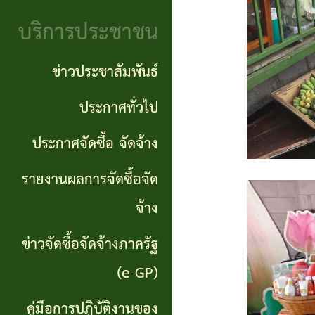
จริยธรรม
(Knowledge
บริการประชาชน
งาน
Management:
ตรวจ
ข่าวประชาสัมพันธ์
KM)
สอบ
ประกาศทั่วไป
การ
ภายใน
ประกาศจัดซื้อ จัดจ้าง
บริหาร
จัดการ
รายงานผลการจัดซื้อจัด
ความ
จ้าง
เสี่ยง
ข่าวจัดซื้อจัดจ้างภาครัฐ
แหล่ง
(e-GP)
ท่อง
คู่มือการปฏิบัติงานของ