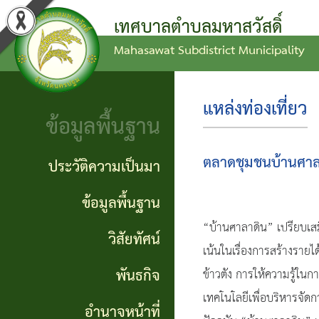
เทศบาลตำบลมหาสวัสดิ์
Mahasawat Subdistrict Municipality
ข่าว
ข้อ
ประวัติ
ประชาสัมพันธ์
บัญญัติ
ความ
แหล่งท่องเที่ยว
ข้อมูลพื้นฐาน
งบ
เป็นมา
ประกาศ
ประมาณ
ทั่วไป
ข้อมูล
ตลาดชุมชนบ้านศาล
ประวัติความเป็นมา
แผน
พื้น
ประกาศ
ข้อมูลพื้นฐาน
พัฒนา
ฐาน
“บ้านศาลาดิน” เปรียบเสม
จัดซื้อ
วิสัยทัศน์
ท้อง
เน้นในเรื่องการสร้างราย
จัดจ้าง
วิสัย
พันธกิจ
ข้าวตัง การให้ความรู้ใน
ถิ่น
ทัศน์
รายงาน
เทคโนโลยีเพื่อบริหารจัดก
อำนาจหน้าที่