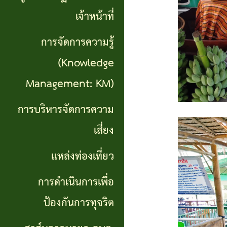
เที่ยว
เจ้าหน้าที่
การ
การจัดการความรู้
ดำเนิน
(Knowledge
การ
Management: KM)
เพื่อ
การบริหารจัดการความ
ป้องกัน
เสี่ยง
การ
แหล่งท่องเที่ยว
ทุจริต
การดำเนินการเพื่อ
สาส์น
ป้องกันการทุจริต
จาก