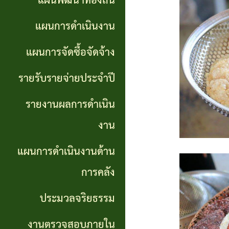
แผนพัฒนาท้องถิ่น
การ
GP)
ประชุม
รายงาน
แผนการดำเนินงาน
สภา
คู่มือ
ผลการ
แผนการจัดซื้อจัดจ้าง
การ
ดำเนิน
แผน
รายรับรายจ่ายประจำปี
ปฏิบัติ
งาน
อัตรา
รายงานผลการดำเนิน
งาน
กำลัง
แผนการ
งาน
ของ
ดำเนิน
แผน
แผนการดำเนินงานด้าน
เจ้า
งานด้าน
พัฒนา
หน้าที่
การคลัง
การคลัง
พนักงาน
ประมวลจริยธรรม
การจัดการ
ส่วน
ประมวล
ความรู้
งานตรวจสอบภายใน
ตำบล