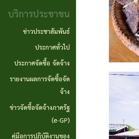
จริยธรรม
(Knowledge
บริการประชาชน
งาน
Management:
ตรวจ
ข่าวประชาสัมพันธ์
KM)
สอบ
ประกาศทั่วไป
การ
ภายใน
ประกาศจัดซื้อ จัดจ้าง
บริหาร
จัดการ
รายงานผลการจัดซื้อจัด
ความ
จ้าง
เสี่ยง
ข่าวจัดซื้อจัดจ้างภาครัฐ
แหล่ง
(e-GP)
ท่อง
คู่มือการปฏิบัติงานของ