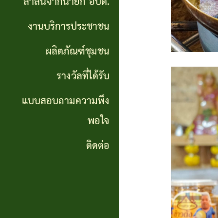
สาส์นจากนายก อบต.
นายก
งานบริการประชาชน
อบต.
ผลิตภัณฑ์ชุมชน
งาน
บริการ
รางวัลที่ได้รับ
ประชาชน
แบบสอบถามความพึง
พอใจ
ผลิตภัณฑ์
ชุมชน
ติดต่อ
รางวัล
ที่ได้
รับ