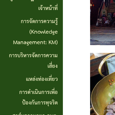
เที่ยว
เจ้าหน้าที่
การ
การจัดการความรู้
ดำเนิน
(Knowledge
การ
Management: KM)
เพื่อ
การบริหารจัดการความ
ป้องกัน
เสี่ยง
การ
แหล่งท่องเที่ยว
ทุจริต
การดำเนินการเพื่อ
สาส์น
ป้องกันการทุจริต
จาก