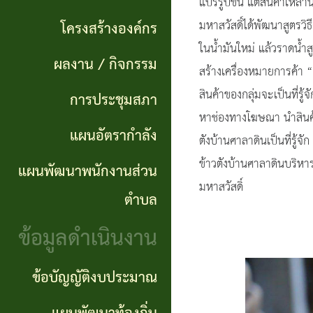
แผนการ
แปรรูปขึ้น แต่สิ้นค้าเหล
ผลการ
พันธ
ดำเนิน
มหาสวัสดิ์ได้พัฒนาสูตรวิ
โครงสร้างองค์กร
จัดซื้อ
กิจ
ในน้ำมันใหม่ แล้วราดน้ำ
งาน
ผลงาน / กิจกรรม
จัดจ้าง
สร้างเครื่องหมายการค้า “ข้
อำนาจ
แผนการ
สินค้าของกลุ่มจะเป็นที่
การประชุมสภา
ข่าว
หน้าที่
หาช่องทางโฆษณา นำสินค้า
จัดซื้อ
แผนอัตรากำลัง
จัด
ตังบ้านศาลาดินเป็นที่รู้จ
โครงสร้าง
จัดจ้าง
ซื้อ
ข้าวตังบ้านศาลาดินบริหาร
แผนพัฒนาพนักงานส่วน
องค์กร
มหาสวัสดิ์
จัด
รายรับ
ตำบล
ผลงาน
จ้าง
ราย
ข้อมูลดำเนินงาน
/
ภาค
จ่าย
กิจกรรม
ข้อบัญญัติงบประมาณ
รัฐ
ประจำ
(e-
ปี