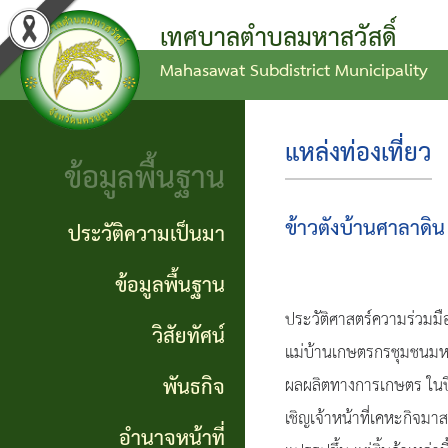
เทศบาลตำบลมหาสวัสดิ์
Mahasawat Subdistrict Municipality
ข่าว
ข้อ
ประวัติ
ประชาสัมพันธ์
บัญญัติ
ความ
แหล่งท่องเที่ยว
ข้อมูลพื้นฐาน
งบ
เป็นมา
ประกาศ
ประมาณ
ทั่วไป
ข้อมูล
ข้าวตังบ้านศาลาดิน
ประวัติความเป็นมา
แผน
พื้น
ประกาศ
ข้อมูลพื้นฐาน
พัฒนา
ฐาน
ประวัติศาสตร์ความร่วมม
จัดซื้อ
วิสัยทัศน์
ท้อง
แม่บ้านเกษตรกรชุมชนมหาสวั
จัดจ้าง
วิสัย
พันธกิจ
ผลผลิตทางการเกษตร ในปี 
ถิ่น
ทัศน์
รายงาน
เชิญเจ้าหน้าที่เคหะกิจม
อำนาจหน้าที่