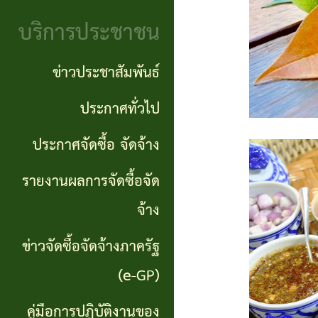
จริยธรรม
(Knowledge
บริการประชาชน
งาน
Management:
ตรวจ
ข่าวประชาสัมพันธ์
KM)
สอบ
ประกาศทั่วไป
การ
ภายใน
ประกาศจัดซื้อ จัดจ้าง
บริหาร
จัดการ
รายงานผลการจัดซื้อจัด
ความ
จ้าง
เสี่ยง
ข่าวจัดซื้อจัดจ้างภาครัฐ
แหล่ง
(e-GP)
ท่อง
คู่มือการปฏิบัติงานของ