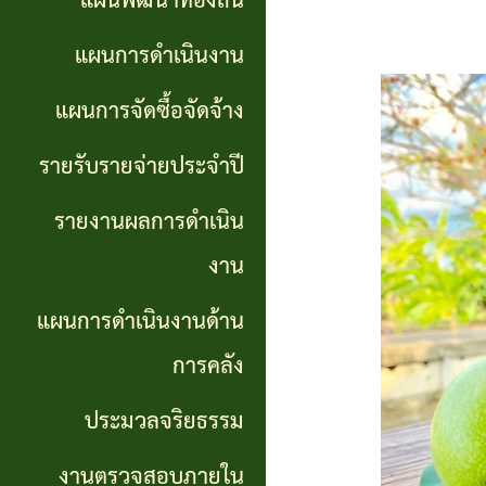
แผนพัฒนาท้องถิ่น
การ
GP)
ประชุม
รายงาน
แผนการดำเนินงาน
สภา
คู่มือ
ผลการ
แผนการจัดซื้อจัดจ้าง
การ
ดำเนิน
แผน
รายรับรายจ่ายประจำปี
ปฏิบัติ
งาน
อัตรา
รายงานผลการดำเนิน
งาน
กำลัง
แผนการ
งาน
ของ
ดำเนิน
แผน
แผนการดำเนินงานด้าน
เจ้า
งานด้าน
พัฒนา
หน้าที่
การคลัง
การคลัง
พนักงาน
ประมวลจริยธรรม
การจัดการ
ส่วน
ประมวล
ความรู้
งานตรวจสอบภายใน
ตำบล