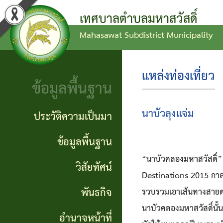
เทศบาลตำบลมหาสวัสดิ์
Mahasawat Subdistrict Municipality
ข่าว
ข้อ
ประวัติ
ประชาสัมพันธ์
บัญญัติ
ความ
แหล่งท่องเที่ยว
ข้อมูลพื้นฐาน
งบ
เป็นมา
ประกาศ
ประมาณ
ทั่วไป
ข้อมูล
นาบัวลุงแจ่ม
ประวัติความเป็นมา
แผน
พื้น
ประกาศ
ข้อมูลพื้นฐาน
พัฒนา
ฐาน
“นาบัวคลองมหาสวัสดิ์”
จัดซื้อ
วิสัยทัศน์
ท้อง
Destinations 2015 กาลค
จัดจ้าง
วิสัย
พันธกิจ
รวบรวมเอาเส้นทางสายดอก
ถิ่น
ทัศน์
รายงาน
นาบัวคลองมหาสวัสดิ์นั้น
อำนาจหน้าที่