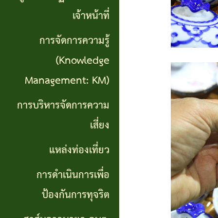
เที่ยว
เจ้าหน้าที่
การ
การจัดการความรู้
ดำเนิน
(Knowledge
การ
Management: KM)
เพื่อ
การบริหารจัดการความ
ป้องกัน
เสี่ยง
การ
แหล่งท่องเที่ยว
ทุจริต
การดำเนินการเพื่อ
สาส์น
ป้องกันการทุจริต
จาก