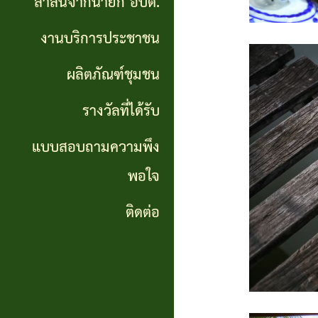
สาส์นจากนายก อบต.
นายก
งานบริการประชาชน
อบต.
ผลิตภัณฑ์ชุมชน
งาน
บริการ
รางวัลที่ได้รับ
ประชาชน
แบบสอบถามความพึง
พอใจ
ผลิตภัณฑ์
ชุมชน
ติดต่อ
รางวัล
ที่ได้
รับ