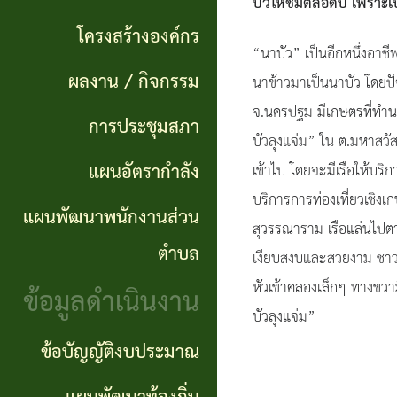
แผนการ
บัวให้ชมตลอดปี เพราะเป
ผลการ
พันธ
ดำเนิน
โครงสร้างองค์กร
จัดซื้อ
กิจ
“นาบัว” เป็นอีกหนึ่งอาช
งาน
ผลงาน / กิจกรรม
จัดจ้าง
นาข้าวมาเป็นนาบัว โดยปั
อำนาจ
จ.นครปฐม มีเกษตรที่ทำนาบ
แผนการ
การประชุมสภา
ข่าว
หน้าที่
บัวลุงแจ่ม” ใน ต.มหาสวัส
จัดซื้อ
แผนอัตรากำลัง
จัด
เข้าไป โดยจะมีเรือให้บริก
โครงสร้าง
จัดจ้าง
บริการการท่องเที่ยวเชิงเ
ซื้อ
แผนพัฒนาพนักงานส่วน
องค์กร
สุวรรณาราม เรือแล่นไปตา
จัด
รายรับ
ตำบล
เงียบสงบและสวยงาม ชาวบ้
ผลงาน
จ้าง
ราย
หัวเข้าคลองเล็กๆ ทางขว
ข้อมูลดำเนินงาน
/
ภาค
จ่าย
บัวลุงแจ่ม”
กิจกรรม
ข้อบัญญัติงบประมาณ
รัฐ
ประจำ
(e-
ปี