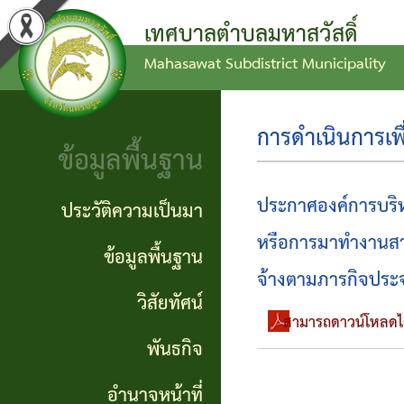
เทศบาลตำบลมหาสวัสดิ์
Mahasawat Subdistrict Municipality
ข่าว
ข้อ
ประวัติ
ประชาสัมพันธ์
บัญญัติ
ความ
การดำเนินการเพื
ข้อมูลพื้นฐาน
งบ
เป็นมา
ประกาศ
ประมาณ
ทั่วไป
ข้อมูล
ประกาศองค์การบริห
ประวัติความเป็นมา
แผน
พื้น
หรือการมาทำงานสา
ประกาศ
ข้อมูลพื้นฐาน
พัฒนา
ฐาน
จ้างตามภารกิจประ
จัดซื้อ
วิสัยทัศน์
ท้อง
สามารถดาวน์โหลดได้ท
จัดจ้าง
วิสัย
พันธกิจ
ถิ่น
ทัศน์
รายงาน
อำนาจหน้าที่