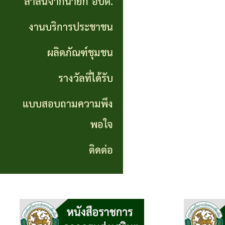
สาส์นจากนายก อบต.
นายก
งานบริการประชาชน
อบต.
ผลิตภัณฑ์ชุมชน
งาน
บริการ
รางวัลที่ได้รับ
ประชาชน
แบบสอบถามความพึง
พอใจ
ผลิตภัณฑ์
ชุมชน
ติดต่อ
รางวัล
ที่ได้
รับ