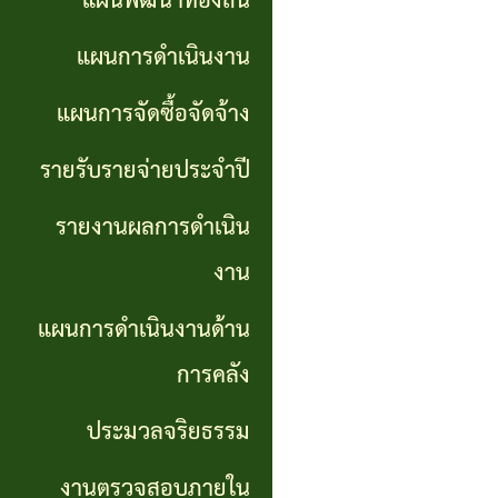
แผนพัฒนาท้องถิ่น
การ
GP)
ประชุม
รายงาน
แผนการดำเนินงาน
สภา
คู่มือ
ผลการ
แผนการจัดซื้อจัดจ้าง
การ
ดำเนิน
แผน
รายรับรายจ่ายประจำปี
ปฏิบัติ
งาน
อัตรา
รายงานผลการดำเนิน
งาน
กำลัง
แผนการ
งาน
ของ
ดำเนิน
แผน
แผนการดำเนินงานด้าน
เจ้า
งานด้าน
พัฒนา
หน้าที่
การคลัง
การคลัง
พนักงาน
ประมวลจริยธรรม
การจัดการ
ส่วน
ประมวล
ความรู้
งานตรวจสอบภายใน
ตำบล