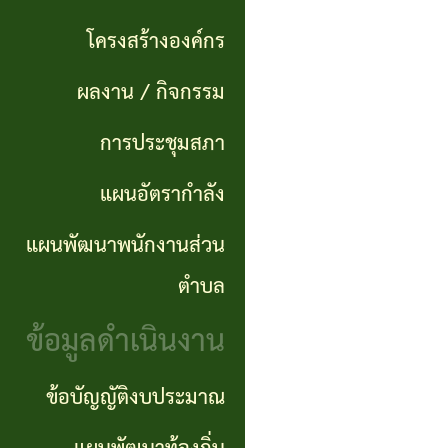
แผนการ
ผลการ
พันธ
ดำเนิน
โครงสร้างองค์กร
จัดซื้อ
กิจ
งาน
ผลงาน / กิจกรรม
จัดจ้าง
อำนาจ
แผนการ
การประชุมสภา
ข่าว
หน้าที่
จัดซื้อ
แผนอัตรากำลัง
จัด
โครงสร้าง
จัดจ้าง
ซื้อ
แผนพัฒนาพนักงานส่วน
องค์กร
จัด
รายรับ
ตำบล
ผลงาน
จ้าง
ราย
ข้อมูลดำเนินงาน
/
ภาค
จ่าย
กิจกรรม
ข้อบัญญัติงบประมาณ
รัฐ
ประจำ
(e-
ปี