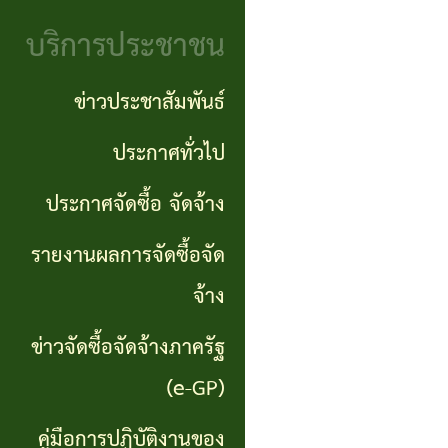
จริยธรรม
(Knowledge
บริการประชาชน
งาน
Management:
ตรวจ
ข่าวประชาสัมพันธ์
KM)
สอบ
ประกาศทั่วไป
การ
ภายใน
ประกาศจัดซื้อ จัดจ้าง
บริหาร
จัดการ
รายงานผลการจัดซื้อจัด
ความ
จ้าง
เสี่ยง
ข่าวจัดซื้อจัดจ้างภาครัฐ
แหล่ง
(e-GP)
ท่อง
คู่มือการปฏิบัติงานของ