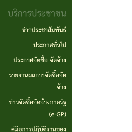
จริยธรรม
(Knowledge
บริการประชาชน
งาน
Management:
ตรวจ
ข่าวประชาสัมพันธ์
KM)
สอบ
ประกาศทั่วไป
การ
ภายใน
ประกาศจัดซื้อ จัดจ้าง
บริหาร
จัดการ
รายงานผลการจัดซื้อจัด
ความ
จ้าง
เสี่ยง
ข่าวจัดซื้อจัดจ้างภาครัฐ
แหล่ง
(e-GP)
ท่อง
คู่มือการปฏิบัติงานของ