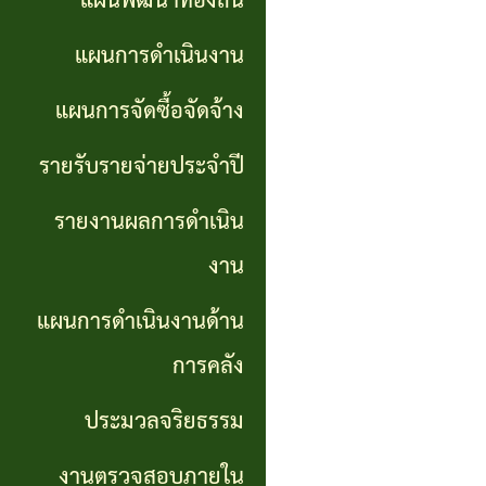
แผนพัฒนาท้องถิ่น
การ
GP)
ประชุม
รายงาน
แผนการดำเนินงาน
สภา
คู่มือ
ผลการ
แผนการจัดซื้อจัดจ้าง
การ
ดำเนิน
แผน
รายรับรายจ่ายประจำปี
ปฏิบัติ
งาน
อัตรา
รายงานผลการดำเนิน
งาน
กำลัง
แผนการ
งาน
ของ
ดำเนิน
แผน
แผนการดำเนินงานด้าน
เจ้า
งานด้าน
พัฒนา
หน้าที่
การคลัง
การคลัง
พนักงาน
ประมวลจริยธรรม
การจัดการ
ส่วน
ประมวล
ความรู้
งานตรวจสอบภายใน
ตำบล