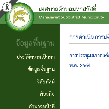
เทศบาลตำบลมหาสวัสดิ์
Mahasawat Subdistrict Municipality
ข่าว
ข้อ
ประวัติ
ประชาสัมพันธ์
บัญญัติ
ความ
การดำเนินการเพื
ข้อมูลพื้นฐาน
งบ
เป็นมา
ประกาศ
ประมาณ
ทั่วไป
ข้อมูล
การประชุมสภาองค์ก
ประวัติความเป็นมา
แผน
พื้น
พ.ศ. 2564
ประกาศ
ข้อมูลพื้นฐาน
พัฒนา
ฐาน
จัดซื้อ
วิสัยทัศน์
ท้อง
จัดจ้าง
วิสัย
พันธกิจ
ถิ่น
ทัศน์
รายงาน
อำนาจหน้าที่