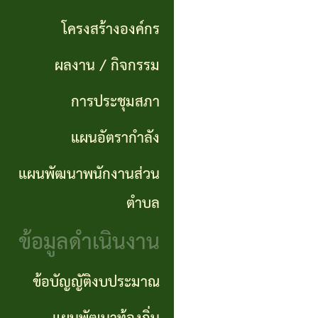
แผนการ
ผลการ
พันธ
ดำเนิน
โครงสร้างองค์กร
จัดซื้อ
กิจ
งาน
ผลงาน / กิจกรรม
จัดจ้าง
อำนาจ
แผนการ
การประชุมสภา
ข่าว
หน้าที่
จัดซื้อ
แผนอัตรากำลัง
จัด
โครงสร้าง
จัดจ้าง
ซื้อ
แผนพัฒนาพนักงานส่วน
องค์กร
จัด
รายรับ
ตำบล
ผลงาน
จ้าง
ราย
ข้อมูลดำเนินงาน
/
ภาค
จ่าย
กิจกรรม
ข้อบัญญัติงบประมาณ
รัฐ
ประจำ
(e-
ปี