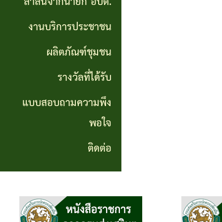
สาส์นจากนายก อบต.
นายก
งานบริการประชาชน
อบต.
ผลิตภัณฑ์ชุมชน
งาน
บริการ
รางวัลที่ได้รับ
ประชาชน
แบบสอบถามความพึง
พอใจ
ผลิตภัณฑ์
ชุมชน
ติดต่อ
รางวัล
ที่ได้
รับ