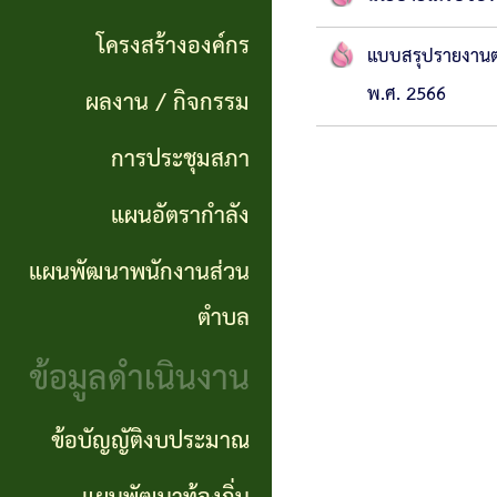
แผนการ
ผลการ
พันธ
ดำเนิน
โครงสร้างองค์กร
แบบสรุปรายงานตา
จัดซื้อ
กิจ
งาน
พ.ศ. 2566
ผลงาน / กิจกรรม
จัดจ้าง
อำนาจ
แผนการ
การประชุมสภา
ข่าว
หน้าที่
จัดซื้อ
แผนอัตรากำลัง
จัด
โครงสร้าง
จัดจ้าง
ซื้อ
แผนพัฒนาพนักงานส่วน
องค์กร
จัด
รายรับ
ตำบล
ผลงาน
จ้าง
ราย
ข้อมูลดำเนินงาน
/
ภาค
จ่าย
กิจกรรม
ข้อบัญญัติงบประมาณ
รัฐ
ประจำ
(e-
ปี