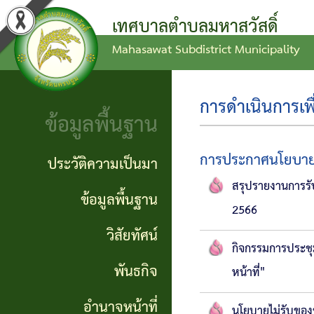
เทศบาลตำบลมหาสวัสดิ์
Mahasawat Subdistrict Municipality
ข่าว
ข้อ
ประวัติ
ประชาสัมพันธ์
บัญญัติ
ความ
การดำเนินการเพื
ข้อมูลพื้นฐาน
งบ
เป็นมา
ประกาศ
ประมาณ
ทั่วไป
ข้อมูล
การประกาศนโยบาย 
ประวัติความเป็นมา
แผน
พื้น
สรุปรายงานการรั
ประกาศ
ข้อมูลพื้นฐาน
2566
พัฒนา
ฐาน
จัดซื้อ
วิสัยทัศน์
ท้อง
กิจกรรมการประชุ
จัดจ้าง
วิสัย
พันธกิจ
ถิ่น
หน้าที่"
ทัศน์
รายงาน
อำนาจหน้าที่
นโยบายไม่รับของข