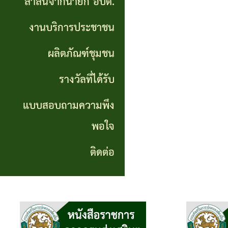
สาส์นจากนายก อบต.
นายก
งานบริการประชาชน
อบต.
ผลิตภัณฑ์ชุมชน
งาน
บริการ
รางวัลที่ได้รับ
ประชาชน
แบบสอบถามความพึง
พอใจ
ผลิตภัณฑ์
ชุมชน
ติดต่อ
รางวัล
ที่ได้
รับ