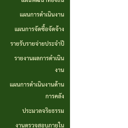
แผนพัฒนาท้องถิ่น
การ
GP)
ประชุม
รายงาน
แผนการดำเนินงาน
สภา
คู่มือ
ผลการ
แผนการจัดซื้อจัดจ้าง
การ
ดำเนิน
แผน
รายรับรายจ่ายประจำปี
ปฏิบัติ
งาน
อัตรา
รายงานผลการดำเนิน
งาน
กำลัง
แผนการ
งาน
ของ
ดำเนิน
แผน
แผนการดำเนินงานด้าน
เจ้า
งานด้าน
พัฒนา
หน้าที่
การคลัง
การคลัง
พนักงาน
ประมวลจริยธรรม
การจัดการ
ส่วน
ประมวล
ความรู้
งานตรวจสอบภายใน
ตำบล