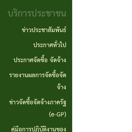
จริยธรรม
(Knowledge
บริการประชาชน
งาน
Management:
ตรวจ
ข่าวประชาสัมพันธ์
KM)
สอบ
ประกาศทั่วไป
การ
ภายใน
ประกาศจัดซื้อ จัดจ้าง
บริหาร
จัดการ
รายงานผลการจัดซื้อจัด
ความ
จ้าง
เสี่ยง
ข่าวจัดซื้อจัดจ้างภาครัฐ
แหล่ง
(e-GP)
ท่อง
คู่มือการปฏิบัติงานของ