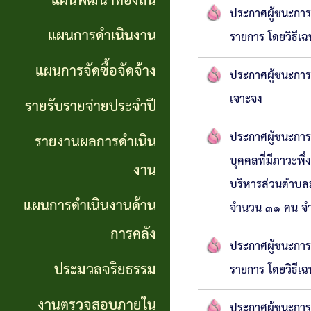
แผนพัฒนาท้องถิ่น
การ
ประกาศผู้ชนะการ
GP)
ประชุม
รายงาน
แผนการดำเนินงาน
รายการ โดยวิธีเ
สภา
คู่มือ
ผลการ
แผนการจัดซื้อจัดจ้าง
ประกาศผู้ชนะการ
การ
ดำเนิน
แผน
เจาะจง
รายรับรายจ่ายประจำปี
ปฏิบัติ
งาน
อัตรา
ประกาศผู้ชนะการเ
รายงานผลการดำเนิน
งาน
กำลัง
แผนการ
บุคคลที่มีภาวะพึ
งาน
ของ
บริหารส่วนตำบลม
ดำเนิน
แผน
แผนการดำเนินงานด้าน
เจ้า
จำนวน ๓๑ คน จำ
งานด้าน
พัฒนา
หน้าที่
การคลัง
การคลัง
ประกาศผู้ชนะการ
พนักงาน
ประมวลจริยธรรม
รายการ โดยวิธีเ
การจัดการ
ส่วน
ประมวล
ความรู้
งานตรวจสอบภายใน
ตำบล
ประกาศผู้ชนะการเ