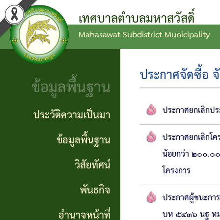
เทศบาลตำบลมหาสวัสดิ์
Mahasawat Subdistrict Municipality
ข่าว
ข้อ
ประวัติ
ประชาสัมพันธ์
บัญญัติ
ความ
ประกาศจัดซื้อ จ
ข้อมูลพื้นฐาน
งบ
เป็นมา
ประกาศ
ประมาณ
ทั่วไป
ข้อมูล
ประกาศยกเลิกประ
ประวัติความเป็นมา
แผน
พื้น
ประกาศ
ประกาศยกเลิกโคร
ข้อมูลพื้นฐาน
พัฒนา
ฐาน
น้อยกว่า ๒๐๐.๐๐
จัดซื้อ
วิสัยทัศน์
ท้อง
โครงการ
จัดจ้าง
วิสัย
พันธกิจ
ถิ่น
ทัศน์
ประกาศผู้ชนะการ
รายงาน
อำนาจหน้าที่
บห ๕๔๓๖ นฐ หมา