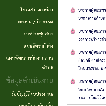
แผนการ
ผลการ
พันธ
ดำเนิน
โครงสร้างองค์กร
ประกาศผู้ชนะการเ
จัดซื้อ
กิจ
งาน
บริหารส่วนตำบลม
ผลงาน / กิจกรรม
จัดจ้าง
อำนาจ
ประกาศผู้ชนะการ
แผนการ
การประชุมสภา
ข่าว
หน้าที่
องค์การบริหารส่
จัดซื้อ
แผนอัตรากำลัง
จัด
โครงสร้าง
จัดจ้าง
ประกาศผู้ชนะการ
ซื้อ
แผนพัฒนาพนักงานส่วน
องค์กร
ผิดปกติ ตามโครงก
จัด
รายรับ
ตำบล
ปีงบประมาณ พ.ศ
ผลงาน
จ้าง
ราย
ข้อมูลดำเนินงาน
ประกาศผู้ชนะการ
/
ภาค
จ่าย
๖๐๐-๖๓-๐๐๔๑ แล
กิจกรรม
ข้อบัญญัติงบประมาณ
รัฐ
ประจำ
รายการ โดยวิธีเ
(e-
ปี