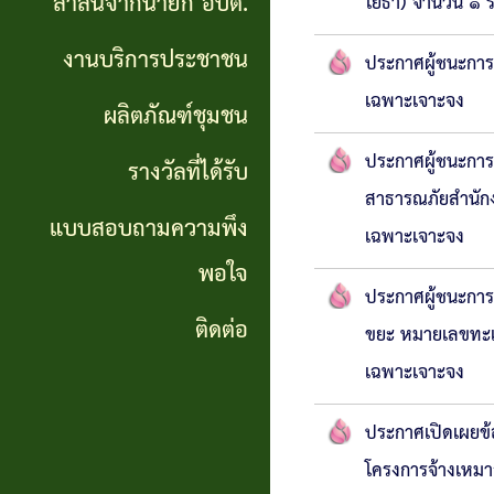
สาส์นจากนายก อบต.
โยธา) จำนวน ๑ 
นายก
งานบริการประชาชน
อบต.
ประกาศผู้ชนะการเ
เฉพาะเจาะจง
ผลิตภัณฑ์ชุมชน
งาน
ประกาศผู้ชนะการเ
บริการ
รางวัลที่ได้รับ
สาธารณภัยสำนักง
ประชาชน
แบบสอบถามความพึง
เฉพาะเจาะจง
พอใจ
ผลิตภัณฑ์
ประกาศผู้ชนะกา
ชุมชน
ติดต่อ
ขยะ หมายเลขทะเ
เฉพาะเจาะจง
รางวัล
ที่ได้
ประกาศเปิดเผยข้
โครงการจ้างเหมาล
รับ