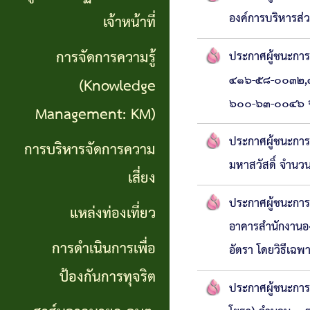
เที่ยว
องค์การบริหารส่
เจ้าหน้าที่
การ
การจัดการความรู้
ประกาศผู้ชนะการ
๔๑๖-๕๘-๐๐๓๒,๔๑๖
ดำเนิน
(Knowledge
๖๐๐-๖๓-๐๐๔๖ จำ
การ
Management: KM)
เพื่อ
ประกาศผู้ชนะการเ
การบริหารจัดการความ
มหาสวัสดิ์ จำนว
ป้องกัน
เสี่ยง
การ
ประกาศผู้ชนะการ
แหล่งท่องเที่ยว
ทุจริต
อาคารสำนักงานอ
การดำเนินการเพื่อ
อัตรา โดยวิธีเฉพ
สาส์น
ป้องกันการทุจริต
ประกาศผู้ชนะการ
จาก