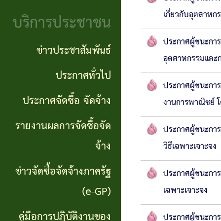
จริยธรรม
(Knowledge
เกี่ยวกับอุตสาห
บริการประชาชน
งาน
Management:
ประกาศผู้ชนะการ
ตรวจ
ข่าวประชาสัมพันธ์
KM)
อุตสาหกรรมและกา
สอบ
ประกาศทั่วไป
การ
ประกาศผู้ชนะการ
ภายใน
ประกาศจัดซื้อ จัดจ้าง
บริหาร
งานการพาณิชย์ โ
จัดการ
รายงานผลการจัดซื้อจัด
ประกาศผู้ชนะการ
ความ
จ้าง
วิธีเฉพาะเจาะจง
เสี่ยง
ข่าวจัดซื้อจัดจ้างภาครัฐ
ประกาศผู้ชนะการ
แหล่ง
(e-GP)
เฉพาะเจาะจง
ท่อง
คู่มือการปฏิบัติงานของ
ประกาศผู้ชนะการ