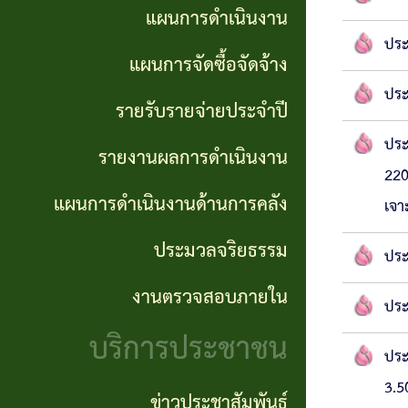
การ
แผนการดำเนินงาน
GP)
ประชุม
รายงาน
ประ
แผนการจัดซื้อจัดจ้าง
สภา
คู่มือ
ผลการ
ประ
รายรับรายจ่ายประจำปี
การ
ดำเนิน
แผน
ประ
รายงานผลการดำเนินงาน
ปฏิบัติ
งาน
อัตรา
220
งาน
กำลัง
แผนการดำเนินงานด้านการคลัง
แผนการ
เจา
ของ
ดำเนิน
ประมวลจริยธรรม
แผน
ประ
เจ้า
งานด้าน
พัฒนา
งานตรวจสอบภายใน
หน้าที่
ประ
การคลัง
พนักงาน
บริการประชาชน
การจัดการ
ประ
ส่วน
ประมวล
3.5
ความรู้
ตำบล
ข่าวประชาสัมพันธ์