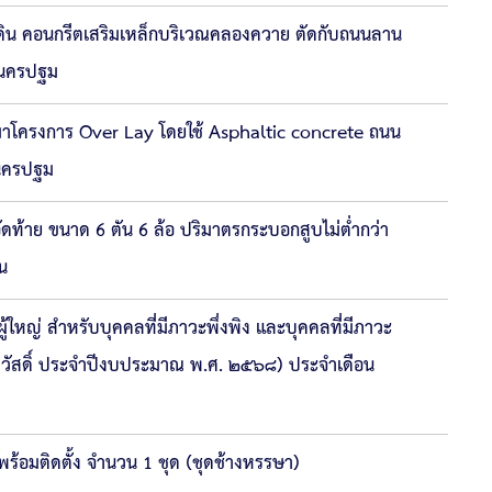
ันดิน คอนกรีตเสริมเหล็กบริเวณคลองควาย ตัดกับถนนลาน
ัดนครปฐม
าโครงการ Over Lay โดยใช้ Asphaltic concrete ถนน
ดนครปฐม
ท้าย ขนาด 6 ตัน 6 ล้อ ปริมาตรกระบอกสูบไม่ต่ำกว่า
ัน
ู้ใหญ่ สำหรับบุคคลที่มีภาวะพึ่งพิง และบุคคลที่มีภาวะ
สวัสดิ์ ประจำปีงบประมาณ พ.ศ. ๒๕๖๘) ประจำเดือน
พร้อมติดตั้ง จำนวน 1 ชุด (ชุดช้างหรรษา)