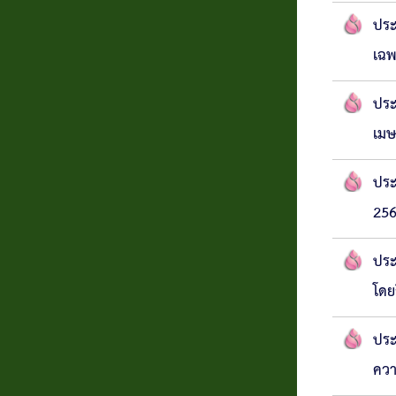
ประ
เฉพ
ประ
เมษ
ประ
256
ประ
โดย
ประ
ควา