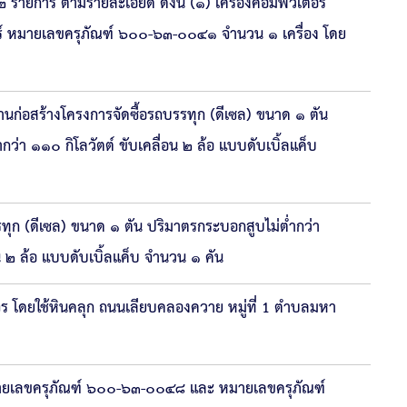
รายการ ตามรายละเอียด ดังนี้ (๑) เครื่องคอมพิวเตอร์
อร์ หมายเลขครุภัณฑ์ ๖๐๐-๖๓-๐๐๔๑ จำนวน ๑ เครื่อง โดย
่งานก่อสร้างโครงการจัดซื้อรถบรรทุก (ดีเซล) ขนาด ๑ ตัน
ำกว่า ๑๑๐ กิโลวัตต์ ขับเคลื่อน ๒ ล้อ แบบดับเบิ้ลแค็บ
ุก (ดีเซล) ขนาด ๑ ตัน ปริมาตรกระบอกสูบไม่ต่ำกว่า
่อน ๒ ล้อ แบบดับเบิ้ลแค็บ จำนวน ๑ คัน
ร โดยใช้หินคลุก ถนนเลียบคลองควาย หมู่ที่ 1 ตำบลมหา
มายเลขครุภัณฑ์ ๖๐๐-๖๓-๐๐๔๘ และ หมายเลขครุภัณฑ์