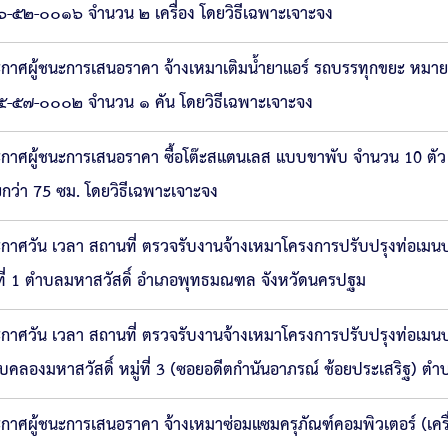
-๕๒-๐๐๑๖ จำนวน ๒ เครื่อง โดยวิธีเฉพาะเจาะจง
กาศผู้ชนะการเสนอราคา จ้างเหมาเติมน้ำยาแอร์ รถบรรทุกขยะ หม
-๕๗-๐๐๐๒ จำนวน ๑ คัน โดยวิธีเฉพาะเจาะจง
กาศผู้ชนะการเสนอราคา ซื้อโต๊ะสแตนเลส แบบขาพับ จำนวน 10 ตัว ขน
ยกว่า 75 ซม. โดยวิธีเฉพาะเจาะจง
กาศวัน เวลา สถานที่ ตรวจรับงานจ้างเหมาโครงการปรับปรุงท่อเมนป
่ที่ 1 ตำบลมหาสวัสดิ์ อำเภอพุทธมณฑล จังหวัดนครปฐม
กาศวัน เวลา สถานที่ ตรวจรับงานจ้างเหมาโครงการปรับปรุงท่อเมนป
ยบคลองมหาสวัสดิ์ หมู่ที่ 3 (ซอยอดีตกำนันอาภรณ์ ช้อยประเสริฐ)
กาศผู้ชนะการเสนอราคา จ้างเหมาซ่อมแซมครุภัณฑ์คอมพิวเตอร์ (เคร