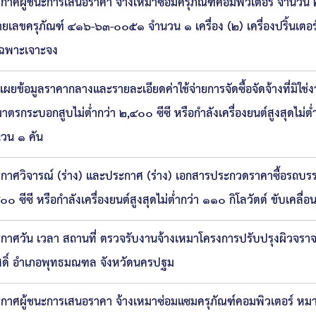
กาศผู้ชนะการเสนอราคา จ้างเหมาซ่อมครุภัณฑ์คอมพิวเตอร์ จำนวน ๒ 
ยเลขครุภัณฑ์ ๔๑๖-๖๓-๐๐๕๑ จำนวน ๑ เครื่อง (๒) เครื่องปริ้นเต
ีเฉพาะเจาะจง
ดเผยข้อมูลราคากลางและรายละเอียดค่าใช้จ่ายการจัดซื้อจัดจ้างที่มิใช
มาตรกระบอกสูบไม่ต่ำกว่า ๒,๔๐๐ ซีซี หรือกำลังเครื่องยนต์สูงสุดไม่ต่
วน ๑ คัน
กาศวิจารณ์ (ร่าง) และประกาศ (ร่าง) เอกสารประกวดราคาซื้อรถบรรท
๐๐ ซีซี หรือกำลังเครื่องยนต์สูงสุดไม่ต่ำกว่า ๑๑๐ กิโลวัตต์ ขับเคลื
กาศวัน เวลา สถานที่ ตรวจรับงานจ้างเหมาโครงการปรับปรุงผิวจราจ
สดิ์ อำเภอพุทธมณฑล จังหวัดนครปฐม
กาศผู้ชนะการเสนอราคา จ้างเหมาซ่อมแซมครุภัณฑ์คอมพิวเตอร์ ห