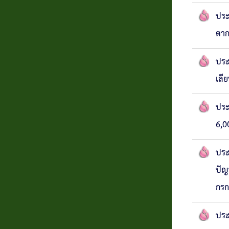
ประ
แบบสอบถาม
ตาก
ความพึง
พอใจ
ประ
เลี
ติดต่อ
ประ
6,0
ประ
ปัญ
กรก
ประ