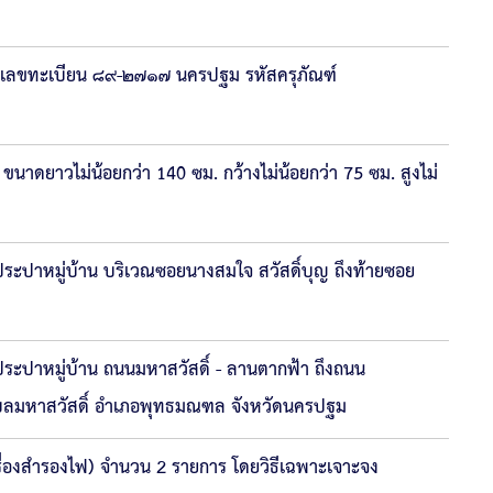
ายเลขทะเบียน ๘๙-๒๗๑๗ นครปฐม รหัสครุภัณฑ์
าดยาวไม่น้อยกว่า 140 ซม. กว้างไม่น้อยกว่า 75 ซม. สูงไม่
ระปาหมู่บ้าน บริเวณซอยนางสมใจ สวัสดิ์บุญ ถึงท้ายซอย
ระปาหมู่บ้าน ถนนมหาสวัสดิ์ - ลานตากฟ้า ถึงถนน
 ตำบลมหาสวัสดิ์ อำเภอพุทธมณฑล จังหวัดนครปฐม
ื่องสำรองไฟ) จำนวน 2 รายการ โดยวิธีเฉพาะเจาะจง