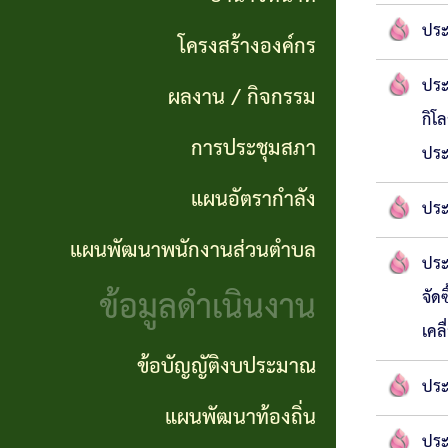
แผนการ
ผลการ
พันธ
ประ
ดำเนิน
โครงสร้างองค์กร
จัดซื้อ
กิจ
งาน
ประ
จัดจ้าง
ผลงาน / กิจกรรม
อำนาจ
กิโ
แผนการ
การประชุมสภา
ข่าว
หน้าที่
ประ
จัดซื้อ
จัด
แผนอัตรากำลัง
โครงสร้าง
ประ
จัดจ้าง
ซื้อ
แผนพัฒนาพนักงานส่วนตำบล
องค์กร
ประ
จัด
รายรับ
ข้อมูลดำเนินงาน
จัด
ผลงาน
จ้าง
ราย
เคล
/
ภาค
จ่าย
ข้อบัญญัติงบประมาณ
ประ
กิจกรรม
รัฐ
ประจำ
แผนพัฒนาท้องถิ่น
(e-
ปี
ประ