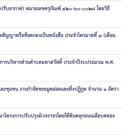
องปรับอากาศ) หมายเลขครุภัณฑ์ ๔๒๐-๖๐-๐๐๒๘ โดยวิธี
ของสัญญาหรือข้อตกลงเป็นหนังสือ ประจำไตรมาสที่ ๓ (เดือน
์การบริหารส่วนตำบลมหาสวัสดิ์ ประจำปีงบประมาณ พ.ศ.
ะและชุมชน งานกำจัดขยะมูลฝอยและสิ่งปฏิกูล จำนวน ๑ อัตรา
มาโครงการปรับปรุงผิวจราจรโดยใช้หินคลุกถนนเลียบคลอง