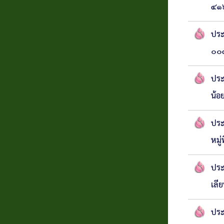
นายก
๔๑๖
อบต.
ประ
๐๐๕
งาน
บริการ
ประ
น้อ
ประชาชน
ประ
ผลิตภัณฑ์
หมู
ชุมชน
ประ
รางวัล
เลี
ที่ได้
ประ
รับ