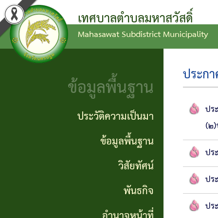
เทศบาลตำบลมหาสวัสดิ์
Mahasawat Subdistrict Municipality
ข่าว
ข้อ
ประวัติ
ประชาสัมพันธ์
บัญญัติ
ความ
ประกาศจ
งบ
เป็นมา
ข้อมูลพื้นฐาน
ประกาศ
ประมาณ
ทั่วไป
ข้อมูล
ประ
ประวัติความเป็นมา
(๒)
แผน
พื้น
ประกาศ
ข้อมูลพื้นฐาน
พัฒนา
ฐาน
ประ
จัดซื้อ
วิสัยทัศน์
ท้อง
จัดจ้าง
วิสัย
ประ
ถิ่น
พันธกิจ
ทัศน์
รายงาน
ประ
อำนาจหน้าที่