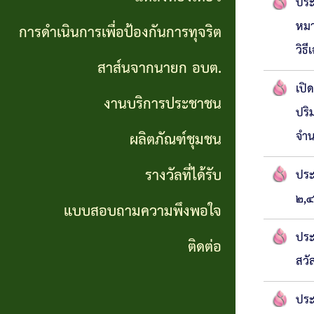
ประ
เที่ยว
หมา
การดำเนินการเพื่อป้องกันการทุจริต
วิธ
การ
สาส์นจากนายก อบต.
ดำเนิน
เปิ
งานบริการประชาชน
การ
ปริ
จำน
ผลิตภัณฑ์ชุมชน
เพื่อ
ป้องกัน
รางวัลที่ได้รับ
ประ
การ
๒,๔
แบบสอบถามความพึงพอใจ
ทุจริต
ประ
ติดต่อ
สวั
สาส์น
จาก
ประ