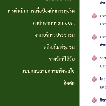
ค่า
เที่ยว
การดำเนินการเพื่อป้องกันการทุจริต
ประ
การ
สาส์นจากนายก อบต.
ประ
ดำเนิน
งานบริการประชาชน
ประ
การ
ค่า
ผลิตภัณฑ์ชุมชน
เพื่อ
ป้องกัน
ราย
รางวัลที่ได้รับ
ประ
การ
แบบสอบถามความพึงพอใจ
ทุจริต
โคร
ติดต่อ
นค
สาส์น
จาก
กิจ