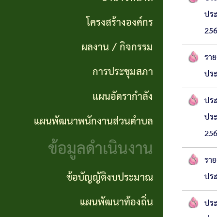
แผนการ
ผลการ
พันธ
ประ
ดำเนิน
โครงสร้างองค์กร
จัดซื้อ
กิจ
256
งาน
จัดจ้าง
ผลงาน / กิจกรรม
อำนาจ
ราย
แผนการ
การประชุมสภา
ข่าว
หน้าที่
ประ
จัดซื้อ
จัด
แผนอัตรากำลัง
โครงสร้าง
ประ
จัดจ้าง
ซื้อ
ประ
แผนพัฒนาพนักงานส่วนตำบล
องค์กร
จัด
รายรับ
256
ข้อมูลดำเนินงาน
ผลงาน
จ้าง
ราย
ราย
/
ภาค
จ่าย
ข้อบัญญัติงบประมาณ
ประ
กิจกรรม
รัฐ
ประจำ
แผนพัฒนาท้องถิ่น
ประ
(e-
ปี