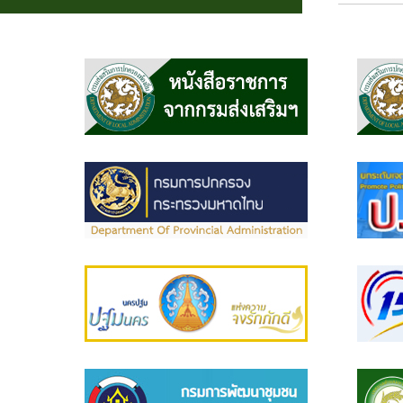
นายก
อบต.
งาน
บริการ
ประชาชน
ผลิตภัณฑ์
ชุมชน
รางวัล
ที่ได้
รับ