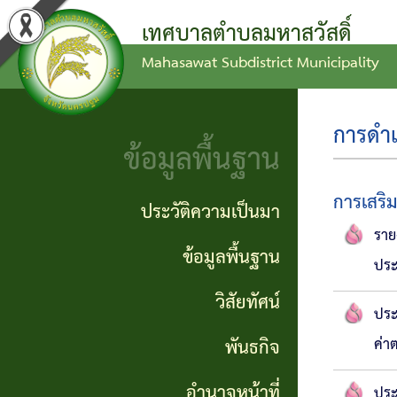
เทศบาลตำบลมหาสวัสดิ์
Mahasawat Subdistrict Municipality
ข่าว
ข้อ
ประวัติ
ประชาสัมพันธ์
บัญญัติ
ความ
การดำเ
งบ
เป็นมา
ข้อมูลพื้นฐาน
ประกาศ
ประมาณ
ทั่วไป
ข้อมูล
การเสริ
ประวัติความเป็นมา
แผน
พื้น
ราย
ประกาศ
ข้อมูลพื้นฐาน
ประ
พัฒนา
ฐาน
จัดซื้อ
วิสัยทัศน์
ท้อง
ประ
จัดจ้าง
วิสัย
ถิ่น
พันธกิจ
ค่า
ทัศน์
รายงาน
อำนาจหน้าที่
ประ