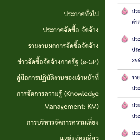
จริยธรรม
(Knowledge
ประ
ประกาศทั่วไป
งาน
Management:
ค่า
ประกาศจัดซื้อ จัดจ้าง
ตรวจ
KM)
ประ
สอบ
รายงานผลการจัดซื้อจัดจ้าง
ประ
การ
ภายใน
256
ข่าวจัดซื้อจัดจ้างภาครัฐ (e-GP)
บริหาร
คู่มือการปฏิบัติงานของเจ้าหน้าที่
จัดการ
ราย
ประ
ความ
การจัดการความรู้ (Knowledge
เสี่ยง
Management: KM)
ประ
ประ
แหล่ง
การบริหารจัดการความเสี่ยง
ท่อง
ประ
แหล่งท่องเที่ยว