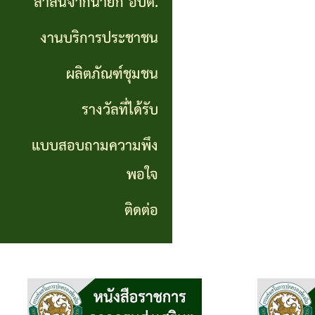
สาส์นจากนายก อบต.
นายก
งานบริการประชาชน
อบต.
ผลิตภัณฑ์ชุมชน
งาน
บริการ
รางวัลที่ได้รับ
ประชาชน
แบบสอบถามความพึง
พอใจ
ผลิตภัณฑ์
ชุมชน
ติดต่อ
รางวัล
ที่ได้
รับ