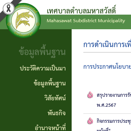
เทศบาลตำบลมหาสวัสดิ์
Mahasawat Subdistrict Municipality
ข่าว
ข้อ
ประวัติ
ประชาสัมพันธ์
บัญญัติ
ความ
การดำเนินการเพื
ข้อมูลพื้นฐาน
งบ
เป็นมา
ประกาศ
ประมาณ
ทั่วไป
ข้อมูล
การประกาศนโยบาย 
ประวัติความเป็นมา
แผน
พื้น
ประกาศ
ข้อมูลพื้นฐาน
พัฒนา
ฐาน
จัดซื้อ
สรุปรายงานการรับ
วิสัยทัศน์
ท้อง
พ.ศ.2567
จัดจ้าง
วิสัย
พันธกิจ
ถิ่น
ทัศน์
กิจกรรมการประชุ
รายงาน
อำนาจหน้าที่