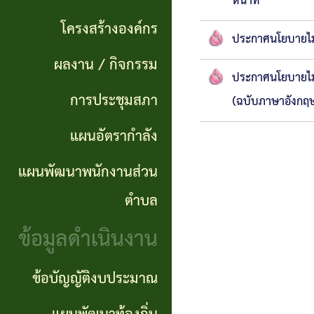
แผนการ
หน้าที่"
ผลการ
พันธ
ดำเนิน
โครงสร้างองค์กร
จัดซื้อ
กิจ
ประกาศนโยบายไม่
งาน
ผลงาน / กิจกรรม
จัดจ้าง
อำนาจ
ประกาศนโยบายไม่
แผนการ
การประชุมสภา
(ฉบับภาษาอังกฤ
ข่าว
หน้าที่
จัดซื้อ
แผนอัตรากำลัง
จัด
โครงสร้าง
จัดจ้าง
ซื้อ
แผนพัฒนาพนักงานส่วน
องค์กร
จัด
รายรับ
ตำบล
ผลงาน
จ้าง
ราย
ข้อมูลดำเนินงาน
/
ภาค
จ่าย
กิจกรรม
ข้อบัญญัติงบประมาณ
รัฐ
ประจำ
(e-
ปี