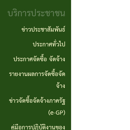
จริยธรรม
(Knowledge
บริการประชาชน
งาน
Management:
ตรวจ
ข่าวประชาสัมพันธ์
KM)
สอบ
ประกาศทั่วไป
การ
ภายใน
ประกาศจัดซื้อ จัดจ้าง
บริหาร
จัดการ
รายงานผลการจัดซื้อจัด
ความ
จ้าง
เสี่ยง
ข่าวจัดซื้อจัดจ้างภาครัฐ
แหล่ง
(e-GP)
ท่อง
คู่มือการปฏิบัติงานของ