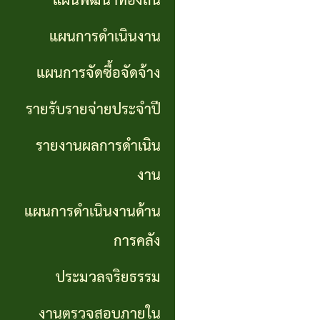
แผนพัฒนาท้องถิ่น
การ
GP)
ประชุม
รายงาน
แผนการดำเนินงาน
สภา
คู่มือ
ผลการ
แผนการจัดซื้อจัดจ้าง
การ
ดำเนิน
แผน
รายรับรายจ่ายประจำปี
ปฏิบัติ
งาน
อัตรา
รายงานผลการดำเนิน
งาน
กำลัง
แผนการ
งาน
ของ
ดำเนิน
แผน
แผนการดำเนินงานด้าน
เจ้า
งานด้าน
พัฒนา
หน้าที่
การคลัง
การคลัง
พนักงาน
ประมวลจริยธรรม
การจัดการ
ส่วน
ประมวล
ความรู้
งานตรวจสอบภายใน
ตำบล