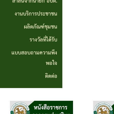
สาส์นจากนายก อบต.
นายก
งานบริการประชาชน
อบต.
ผลิตภัณฑ์ชุมชน
งาน
บริการ
รางวัลที่ได้รับ
ประชาชน
แบบสอบถามความพึง
พอใจ
ผลิตภัณฑ์
ชุมชน
ติดต่อ
รางวัล
ที่ได้
รับ