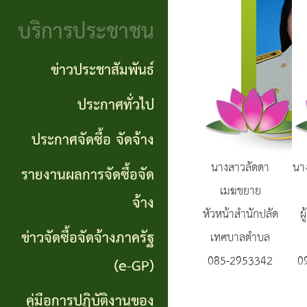
จริยธรรม
(Knowledge
บริการประชาชน
งาน
Management:
ตรวจ
ข่าวประชาสัมพันธ์
KM)
สอบ
ประกาศทั่วไป
การ
ภายใน
ประกาศจัดซื้อ จัดจ้าง
บริหาร
นางสาวลัดดา
นา
จัดการ
รายงานผลการจัดซื้อจัด
เมฆขยาย
ความ
จ้าง
หัวหน้าสำนักปลัด
ผ
เสี่ยง
ข่าวจัดซื้อจัดจ้างภาครัฐ
เทศบาลตำบล
085-2953342
0
แหล่ง
(e-GP)
ท่อง
คู่มือการปฏิบัติงานของ