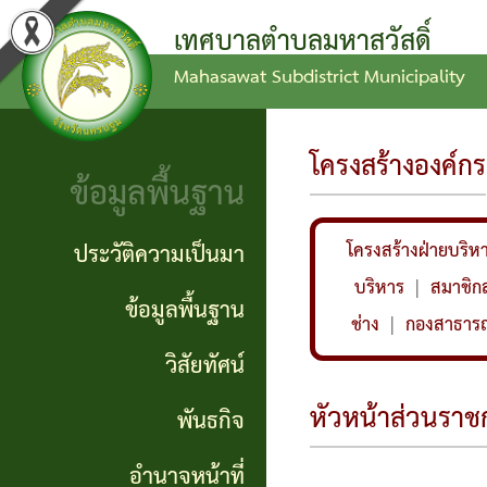
เทศบาลตำบลมหาสวัสดิ์
Mahasawat Subdistrict Municipality
ข่าว
ข้อ
ประวัติ
ประชาสัมพันธ์
บัญญัติ
ความ
โครงสร้างองค์กร
ข้อมูลพื้นฐาน
งบ
เป็นมา
ประกาศ
ประมาณ
ทั่วไป
ข้อมูล
ประวัติความเป็นมา
โครงสร้างฝ่ายบริห
แผน
พื้น
บริหาร
|
สมาชิก
ประกาศ
ข้อมูลพื้นฐาน
ช่าง
|
กองสาธารณ
พัฒนา
ฐาน
จัดซื้อ
วิสัยทัศน์
ท้อง
จัดจ้าง
วิสัย
หัวหน้าส่วนราช
พันธกิจ
ถิ่น
ทัศน์
รายงาน
อำนาจหน้าที่