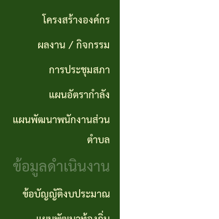
แผนการ
ผลการ
พันธ
ดำเนิน
โครงสร้างองค์กร
จัดซื้อ
กิจ
งาน
ผลงาน / กิจกรรม
จัดจ้าง
อำนาจ
แผนการ
การประชุมสภา
ข่าว
หน้าที่
จัดซื้อ
แผนอัตรากำลัง
จัด
โครงสร้าง
จัดจ้าง
ซื้อ
แผนพัฒนาพนักงานส่วน
องค์กร
จัด
รายรับ
ตำบล
ผลงาน
จ้าง
ราย
ข้อมูลดำเนินงาน
/
ภาค
จ่าย
กิจกรรม
ข้อบัญญัติงบประมาณ
รัฐ
ประจำ
(e-
ปี