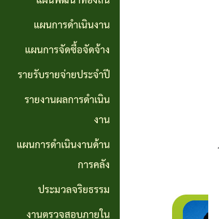
แผนพัฒนาท้องถิ่น
การ
GP)
ประชุม
รายงาน
แผนการดำเนินงาน
สภา
คู่มือ
ผลการ
แผนการจัดซื้อจัดจ้าง
การ
ดำเนิน
แผน
รายรับรายจ่ายประจำปี
ปฏิบัติ
งาน
อัตรา
รายงานผลการดำเนิน
งาน
กำลัง
แผนการ
งาน
ของ
ดำเนิน
แผน
แผนการดำเนินงานด้าน
เจ้า
งานด้าน
พัฒนา
หน้าที่
การคลัง
การคลัง
พนักงาน
ประมวลจริยธรรม
การจัดการ
ส่วน
ประมวล
ความรู้
งานตรวจสอบภายใน
ตำบล