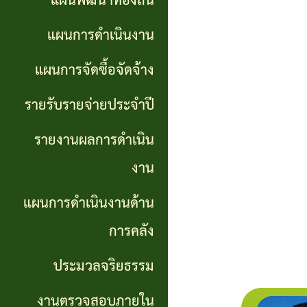
แผนพัฒนาท้องถิ่น
การ
GP)
ประชุม
รายงาน
แผนการดำเนินงาน
สภา
คู่มือ
ผลการ
แผนการจัดซื้อจัดจ้าง
การ
ดำเนิน
แผน
รายรับรายจ่ายประจำปี
ปฏิบัติ
งาน
อัตรา
รายงานผลการดำเนิน
งาน
กำลัง
แผนการ
งาน
ของ
ดำเนิน
แผน
แผนการดำเนินงานด้าน
เจ้า
งานด้าน
พัฒนา
หน้าที่
การคลัง
การคลัง
พนักงาน
ประมวลจริยธรรม
การจัดการ
ส่วน
ประมวล
ความรู้
งานตรวจสอบภายใน
ตำบล