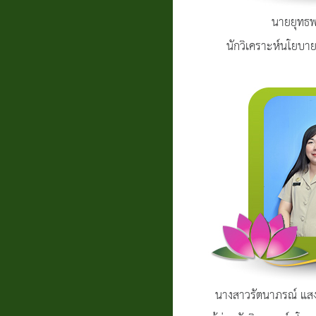
นายยุทธพ
นักวิเคราะห์นโย
นางสาวรัตนาภรณ์ แสง