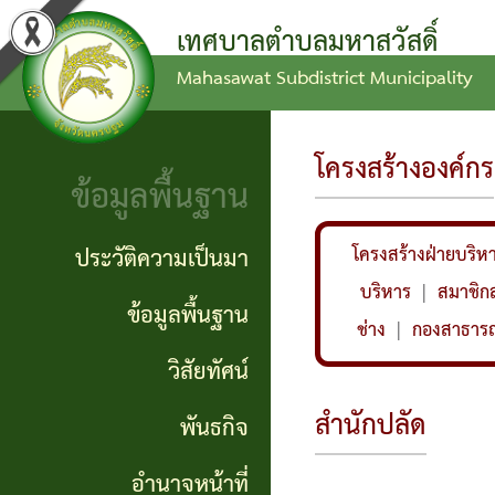
เทศบาลตำบลมหาสวัสดิ์
Mahasawat Subdistrict Municipality
ข่าว
ข้อ
ประวัติ
ประชาสัมพันธ์
บัญญัติ
ความ
โครงสร้างองค์กร
ข้อมูลพื้นฐาน
งบ
เป็นมา
ประกาศ
ประมาณ
ทั่วไป
ข้อมูล
ประวัติความเป็นมา
โครงสร้างฝ่ายบริห
แผน
พื้น
บริหาร
|
สมาชิก
ประกาศ
ข้อมูลพื้นฐาน
ช่าง
|
กองสาธารณ
พัฒนา
ฐาน
จัดซื้อ
วิสัยทัศน์
ท้อง
จัดจ้าง
วิสัย
สำนักปลัด
พันธกิจ
ถิ่น
ทัศน์
รายงาน
อำนาจหน้าที่