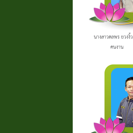
นางสาวดลพร ยวงงิ้
คนงาน