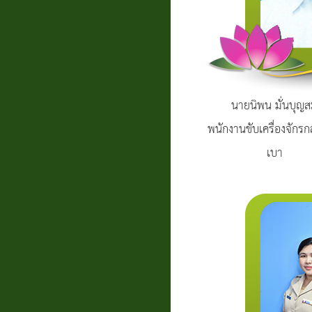
แบบสอบถาม
ความพึง
พอใจ
นายนิพน มั่นบุญ
ติดต่อ
พนักงานขับเครื่องจักร
เบา