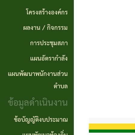
แผนการ
ผลการ
พันธ
ดำเนิน
โครงสร้างองค์กร
จัดซื้อ
กิจ
งาน
ผลงาน / กิจกรรม
จัดจ้าง
อำนาจ
แผนการ
การประชุมสภา
ข่าว
หน้าที่
จัดซื้อ
แผนอัตรากำลัง
จัด
โครงสร้าง
จัดจ้าง
ซื้อ
แผนพัฒนาพนักงานส่วน
องค์กร
จัด
รายรับ
ตำบล
ผลงาน
จ้าง
ราย
ข้อมูลดำเนินงาน
/
ภาค
จ่าย
กิจกรรม
ข้อบัญญัติงบประมาณ
รัฐ
ประจำ
(e-
ปี