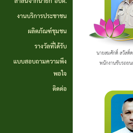
สาส์นจากนายก อบต.
นายก
งานบริการประชาชน
อบต.
ผลิตภัณฑ์ชุมชน
งาน
บริการ
รางวัลที่ได้รับ
นายสมศักดิ์ สวัสดิ์
ประชาชน
แบบสอบถามความพึง
พนักงานขับรถยนต
พอใจ
ผลิตภัณฑ์
ชุมชน
ติดต่อ
รางวัล
ที่ได้
รับ