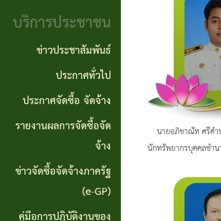
จริยธรรม
(Knowledge
บริการประชาชน
งาน
Management:
ตรวจ
ข่าวประชาสัมพันธ์
KM)
สอบ
ประกาศทั่วไป
การ
ภายใน
ประกาศจัดซื้อ จัดจ้าง
บริหาร
จัดการ
รายงานผลการจัดซื้อจัด
นายอภิชาณัท ศรีคำ
ความ
จ้าง
นักทรัพยากรบุคคลชำ
เสี่ยง
ข่าวจัดซื้อจัดจ้างภาครัฐ
แหล่ง
(e-GP)
ท่อง
คู่มือการปฏิบัติงานของ