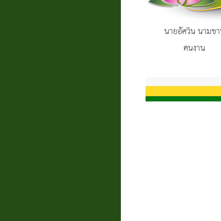
นายอัศวิน นามขา
คนงาน