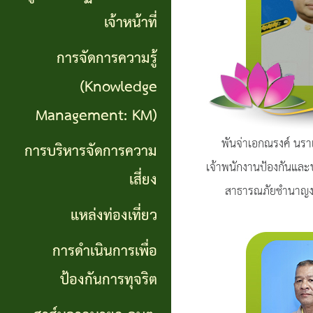
เที่ยว
เจ้าหน้าที่
การ
การจัดการความรู้
ดำเนิน
(Knowledge
การ
Management: KM)
เพื่อ
พันจ่าเอกณรงค์ นรา
การบริหารจัดการความ
ป้องกัน
เจ้าพนักงานป้องกันแล
เสี่ยง
สาธารณภัยชำนาญ
การ
แหล่งท่องเที่ยว
ทุจริต
การดำเนินการเพื่อ
สาส์น
ป้องกันการทุจริต
จาก